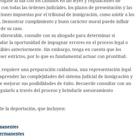
gase al día con los cambios en las leyes y regulaciones de
on todas las órdenes judiciales, los plazos de presentación y las
iones impuestas por el tribunal de inmigración, como asistir a los
a. Demostrar cumplimiento y buen carácter moral puede influir
 de su caso.
sfavorable, consulte con su abogado para determinar si
dar la oportunidad de impugnar errores en el proceso legal o
ibles anteriormente. Sin embargo, tenga en cuenta que los
ser estrictos, por lo que es fundamental actuar con prontitud.
n requiere una preparación cuidadosa, una representación legal
mprender las complejidades del sistema judicial de inmigración y
ede mejorar sus posibilidades de éxito. Recuerde consultar con un
uiarlo a través del proceso y brindarle asesoramiento
de la deportación, que incluyen:
rmanentes
permanentes