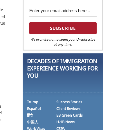
de
 el
que
We promise not to spam you. Unsubscribe
at any time.
DECADES OF IMMIGRATION
EXPERIENCE WORKING FOR
YOU
e
Trump
Success Stories
n
Español
Client Reviews
el
हिंदी
EB Green Cards
s
中国人
H-1B News
Work Visas
CSPA