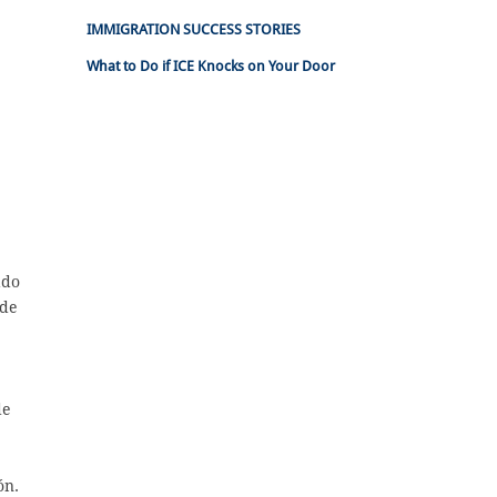
IMMIGRATION SUCCESS STORIES
What to Do if ICE Knocks on Your Door
ado
ede
de
ón.