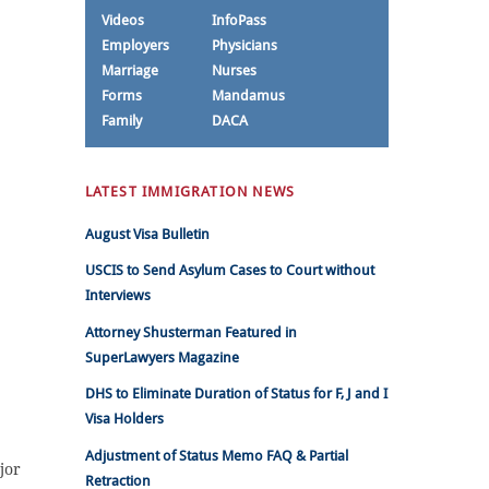
Videos
InfoPass
Employers
Physicians
Marriage
Nurses
Forms
Mandamus
Family
DACA
LATEST IMMIGRATION NEWS
August Visa Bulletin
USCIS to Send Asylum Cases to Court without
Interviews
Attorney Shusterman Featured in
SuperLawyers Magazine
DHS to Eliminate Duration of Status for F, J and I
Visa Holders
Adjustment of Status Memo FAQ & Partial
jor
Retraction