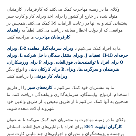
H1B ما فوق‌العاده بوده و نتایج عالی ای داشته‌ایم.”
- KRG Technologies, والنسیا، کالیفرنیا
Read More Reviews
SCHEDULE CONSULTATION
Zoom Consultations Available!
وکلای ما در زمینه مهاجرت کمک می‌کنند که کارفرمایان کارمندان
متولد شده در خارج از کشور را برای اخذ ویزای کار و کارت سبز
پشتیبانی کنند و به آنها در رعایت الزامات I-9 کمک می‌کنند، همچنین در
مواقعی که از دولت اخطار معاینه دریافت می‌کنند. لطفاً به
راهنمای
کارفرمایان مهاجرت
ما مراجعه کنید.
ما به افراد کمک می‌کنیم تا
ویزای سرمایه‌گذار معاهده E-2
،
ویزای
حرفه‌ای H-1B
،
تعفیات J
،
ویزای منتقل شدگان داخل شرکت L
،
ویزای
O برای افراد با توانمندی‌های فوق‌العاده
،
ویزای P برای ورزشکاران،
هنرمندان و سرگرمی‌ها
،
ویزای R برای کارکنان دینی
و انواع دیگر