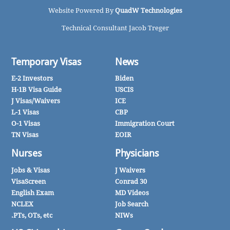
Mon - Fri: 9am - 5pm
All content Copyright ©
Carl Shusterman
Website Powered By
QuadW Technologies
Technical Consultant Jacob Treger
Temporary Visas
News
E-2 Investors
Biden
H-1B Visa Guide
USCIS
J Visas/Waivers
ICE
L-1 Visas
CBP