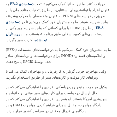
ویزاهای کار موقتی
را دریافت کنند.
ما به مشتریان خود کمک می‌کنیم تا
کارت‌های سبز
را از طریق
استخدام، ازدواج، وابستگان، سرمایه‌گذاری و پناهندگی دریافت کنند. ما
همچنین به آنها کمک می‌کنیم تا از طریق تبعیض یا از طریق والدین خود
شهروند ایالات متحده شوند.
وکلای ما در زمینه مهاجرت به مشتریان خود کمک می‌کنند تا به عنوان
کارگران اولویت EB-1
برای افراد با توانایی‌های فوق‌العاده، استادان
برجسته و پژوهشگران و مدیران و اجرایی‌های چند ملیتی کارت سبز
دریافت کنند. ما نیز به آنها کمک می‌کنیم تا تحت
دسته‌بندی EB-2
به
عنوان افراد با توانمندی‌های استثنایی، از طریق تعفیات منافع ملی یا از
طریق درخواست‌های PERM به عنوان متخصصان با مدرک پیشرفته
واجد شرایط شوند. ما به مشتریان خود کمک می‌کنیم تا در
دسته‌بندی
EB-3
از طریق PERM یا برای کسانی که واجد شرایط زیر یکی از
دسته‌بندی‌های کمبود شغلی طبق برنامه A هستند، مانند
پرستاران
ثبت‌شده
، کارت سبز بگیرند.
ما به مشتریان خود کمک می‌کنیم تا به درخواست‌های مستندات (RFEs)
و اعلامیه‌های قصد رد (NOID) برای درخواست‌ها و برنامه‌های صادر
شده توسط USCIS پاسخ دهند.