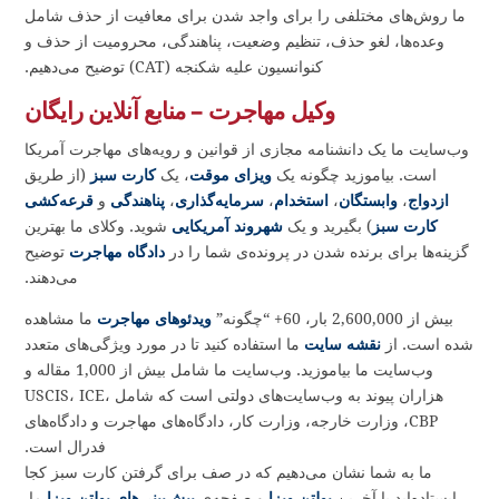
وکیل مهاجرت چریل گرتلر به کارفرمایان و مهاجران کمک می‌کند تا
ویزاهای کار موقت و کارت‌های سبز از طریق استخدام بگیرند.
وکیل مهاجرت جنیفر روزدزیلسکی افرادی را نمایندگی می‌کند که در
حال ارسال درخواست برای کارت‌های سبز مبتنی بر خانواده و
شهروندی آمریکا هستند. او همچنین افرادی را نمایندگی می‌کند که در
دادگاه مهاجرت، مقابل شورای فراهم کردن مهاجرت (BIA) و در
دادگاه‌های فدرال مختلف در سراسر کشور قرار دارند.
ما روش‌های مختلفی را برای واجد شدن برای معافیت از حذف شامل
وعده‌ها، لغو حذف، تنظیم وضعیت، پناهندگی، محرومیت از حذف و
کنوانسیون علیه شکنجه (CAT) توضیح می‌دهیم.
وکیل مهاجرت – منابع آنلاین رایگان
وب‌سایت ما یک دانشنامه مجازی از قوانین و رویه‌های مهاجرت آمریکا
است. بیاموزید چگونه یک
ویزای موقت
، یک
کارت سبز
(از طریق
ازدواج
،
وابستگان
،
استخدام
،
سرمایه‌گذاری
،
پناهندگی
و
قرعه‌کشی
کارت سبز
) بگیرید و یک
شهروند آمریکایی
شوید. وکلای ما بهترین
گزینه‌ها برای برنده شدن در پرونده‌ی شما را در
دادگاه مهاجرت
توضیح