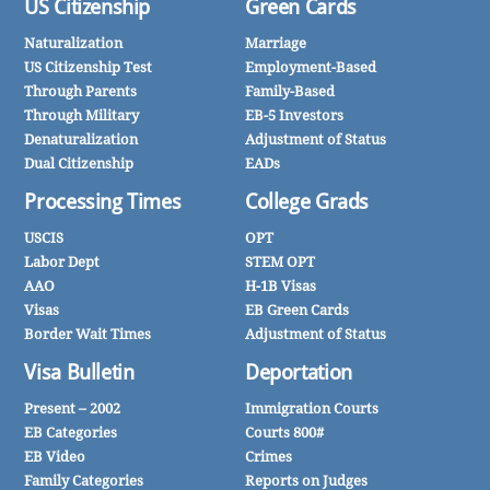
O-1 Visas
Immigration Court
TN Visas
EOIR
Nurses
Physicians
Jobs & Visas
J Waivers
VisaScreen
Conrad 30
English Exam
MD Videos
NCLEX
Job Search
PTs, OTs, etc.
NIWs
US Citizenship
Green Cards
Naturalization
Marriage
US Citizenship Test
Employment-Based
Through Parents
Family-Based
Through Military
EB-5 Investors
Denaturalization
Adjustment of Status
Dual Citizenship
EADs
Processing Times
College Grads
USCIS
OPT
Labor Dept
STEM OPT