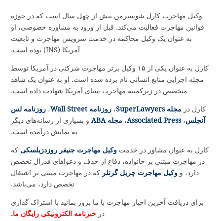
وکیل مهاجرت کارل شوسترمن بیش از چهل سال است که در حوزه
قوانین مهاجرت فعالیت می‌کند. قبل از ورود به مشاوره خصوصی، او
به عنوان یک وکیل محاکمه در خدمت سرویس مهاجرت و تابعیت
آمریکا (INS) بوده است.
کارل به عنوان یکی از ۱۵ وکیل برتر مهاجرت شرکتی در آمریکا توسط
مجله اجرایی منابع انسانی نام برده شده است. او به عنوان یک شاهد
متخصص در زیرکمیته مهاجرت سنای آمریکا شهادت داده است.
کارل در
مجله SuperLawyers
،
روزنامه Wall Street
،
روزنامه لس
آنجلس
،
Associated Press
،
مجله ABA
و بسیاری از رسانه‌های دیگر
به نمایش درآمده است.
کارل به عنوان مشاور در خدمت
وکیل مهاجرت جنیفر روزدزیلسکی
که
در مهاجرت مبتنی بر خانواده، دفاع از حذف و دعواهای فدرال تخصص
دارد، و
وکیل مهاجرت چریل گرتلر
که در مهاجرت مبتنی بر اشتغال
تخصص دارد، می‌باشد.
برای دریافت آخرین اخبار مهاجرت با ما بروز بمانید با اشتراک گذاری
در
خبرنامه الکترونیکی رایگان ما.