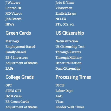
J Waivers
Jobs & Visas
Conrad 30
VisaScreen
MD Videos
English Exam
Job Search
NCLEX
NIWs
PTs, OTs, etc.
Green Cards
US Citizenship
Marriage
Naturalization
Employment-Based
US Citizenship Test
Family-Based
Through Parents
EB-5 Investors
Through Military
Adjustment of Status
Denaturalization
EADs
Dual Citizenship
College Grads
Processing Times
OPT
USCIS
STEM OPT
Labor Dept
H-1B Visas
AAO
EB Green Cards
Visas
Adjustment of Status
Border Wait Times