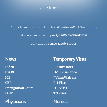
Lun - Vie: 9am - 5pm
Todo el contenido con derechos de autor ©
Carl Shusterman
Sitio web impulsado por
QuadW Technologies
Consultor Técnico Jacob Treger
News
Temporary Visas
Biden
E-2 Investors
USCIS
H-1B Visa Guide
ICE
J Visas/Waivers
CBP
L-1 Visas
Immigration Court
O-1 Visas
EOIR
TN Visas
Physicians
Nurses