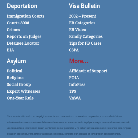
Deportation
Visa Bulletin
Immigration Courts
2002 – Present
Courts 800#
EB Categories
Crimes
EB Video
Reports on Judges
Family Categories
Detainee Locator
Tips for FB Cases
BIA
CSPA
Asylum
More…
Political
Affidavit of Support
Religious
FOIA
Social Group
InfoPass
Expert Witnesses
TPS
One-Year Rule
VAWA
Nada en este sitio web o en las páginas asociadas, documentos, comentarios, respuestas, correos electrónicos,
artículos u otras comunicaciones debe considerarse como asesoramiento legal para ningún caso o situación individual.
Las respuestas e información tienen la intención de ser generales y no deben ser tomadas como referencia para ninguna
situación específica. Para obtener asesoramiento legal, consulte a un abogado de inmigración con experiencia.