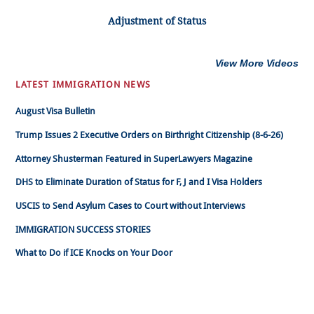
Adjustment of Status
View More Videos
LATEST IMMIGRATION NEWS
August Visa Bulletin
Trump Issues 2 Executive Orders on Birthright Citizenship (8-6-26)
Attorney Shusterman Featured in SuperLawyers Magazine
DHS to Eliminate Duration of Status for F, J and I Visa Holders
USCIS to Send Asylum Cases to Court without Interviews
IMMIGRATION SUCCESS STORIES
What to Do if ICE Knocks on Your Door