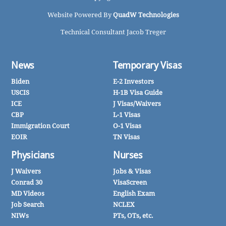
Website Powered By
QuadW Technologies
Technical Consultant Jacob Treger
News
Temporary Visas
Biden
E-2 Investors
USCIS
H-1B Visa Guide
ICE
J Visas/Waivers
CBP
L-1 Visas
Immigration Court
O-1 Visas
EOIR
TN Visas
Physicians
Nurses
J Waivers
Jobs & Visas
Conrad 30
VisaScreen
MD Videos
English Exam
Job Search
NCLEX
NIWs
PTs, OTs, etc.