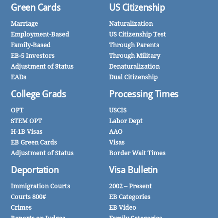
Green Cards
US Citizenship
Marriage
Naturalization
Employment-Based
US Citizenship Test
Family-Based
Through Parents
EB-5 Investors
Through Military
Adjustment of Status
Denaturalization
EADs
Dual Citizenship
College Grads
Processing Times
OPT
USCIS
STEM OPT
Labor Dept
H-1B Visas
AAO
EB Green Cards
Visas
Adjustment of Status
Border Wait Times
Deportation
Visa Bulletin
Immigration Courts
2002 – Present
Courts 800#
EB Categories
Crimes
EB Video