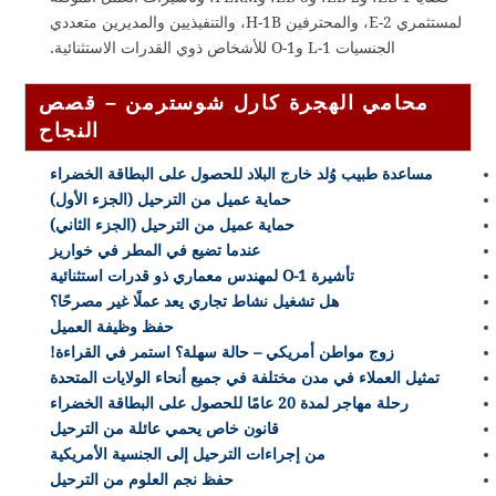
لمستثمري E-2، والمحترفين H-1B، والتنفيذيين والمديرين متعددي
الجنسيات L-1 وO-1 للأشخاص ذوي القدرات الاستثنائية.
محامي الهجرة كارل شوسترمن – قصص
النجاح
مساعدة طبيب وُلد خارج البلاد للحصول على البطاقة الخضراء
حماية عميل من الترحيل (الجزء الأول)
حماية عميل من الترحيل (الجزء الثاني)
عندما تضيع في المطر في خواريز
تأشيرة O-1 لمهندس معماري ذو قدرات استثنائية
هل تشغيل نشاط تجاري يعد عملًا غير مصرحًا؟
حفظ وظيفة العميل
زوج مواطن أمريكي – حالة سهلة؟ استمر في القراءة!
تمثيل العملاء في مدن مختلفة في جميع أنحاء الولايات المتحدة
رحلة مهاجر لمدة 20 عامًا للحصول على البطاقة الخضراء
قانون خاص يحمي عائلة من الترحيل
من إجراءات الترحيل إلى الجنسية الأمريكية
حفظ نجم العلوم من الترحيل