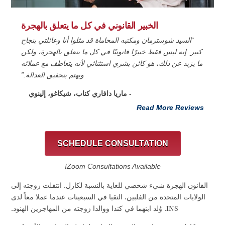
الخبير القانوني في كل ما يتعلق بالهجرة
“السيد شوسترمان ومكتبه المحاماة قد مثلوا أنا وعائلتي بنجاح
كبير. إنه ليس فقط خبيرًا قانونيًا في كل ما يتعلق بالهجرة، ولكن
ما يزيد عن ذلك، هو كائن بشري استثنائي لأنه يتعاطف مع عملائه
ويهتم بتحقيق العدالة.”
- ماريا دافاري كناب، شيكاغو، إلينوي
Read More Reviews
SCHEDULE CONSULTATION
Zoom Consultations Available!
القانون الهجرة شيء شخصي للغاية بالنسبة لكارل. انتقلت زوجته إلى
الولايات المتحدة من الفلبين. التقيا في السبعينات عندما عملا معاً لدى
INS. وُلد ابنهما في كندا ووالدا زوجته من المهاجرين الهنود.