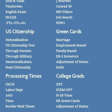
Jobs & Visas
J Waivers
VisaScreen
Conrad 30
English Exam
MD Videos
NCLEX
Job Search
PTs, OTs, etc.
NIWs
US Citizenship
Green Cards
Naturalization
Marriage
US Citizenship Test
Employment-Based
Through Parents
Family-Based
Through Military
EB-5 Investors
Denaturalization
Adjustment of Status
Dual Citizenship
EADs
Processing Times
College Grads
USCIS
OPT
Labor Dept
STEM OPT
AAO
H-1B Visas
Visas
EB Green Cards
Border Wait Times
Adjustment of Status