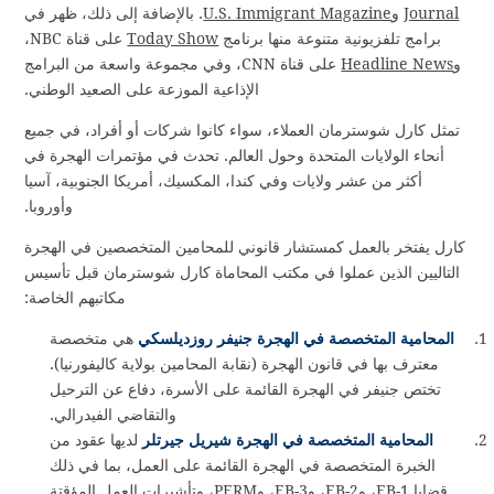
Journal
و
U.S. Immigrant Magazine
. بالإضافة إلى ذلك، ظهر في
برامج تلفزيونية متنوعة منها برنامج
Today Show
على قناة NBC،
و
Headline News
على قناة CNN، وفي مجموعة واسعة من البرامج
الإذاعية الموزعة على الصعيد الوطني.
تمثل كارل شوسترمان العملاء، سواء كانوا شركات أو أفراد، في جميع
أنحاء الولايات المتحدة وحول العالم. تحدث في مؤتمرات الهجرة في
أكثر من عشر ولايات وفي كندا، المكسيك، أمريكا الجنوبية، آسيا
وأوروبا.
كارل يفتخر بالعمل كمستشار قانوني للمحامين المتخصصين في الهجرة
التاليين الذين عملوا في مكتب المحاماة كارل شوسترمان قبل تأسيس
مكاتبهم الخاصة:
المحامية المتخصصة في الهجرة جنيفر روزديلسكي
هي متخصصة
معترف بها في قانون الهجرة (نقابة المحامين بولاية كاليفورنيا).
تختص جنيفر في الهجرة القائمة على الأسرة، دفاع عن الترحيل
والتقاضي الفيدرالي.
المحامية المتخصصة في الهجرة شيريل جيرتلر
لديها عقود من
الخبرة المتخصصة في الهجرة القائمة على العمل، بما في ذلك
قضايا EB-1، وEB-2، وEB-3، وPERM، وتأشيرات العمل المؤقتة