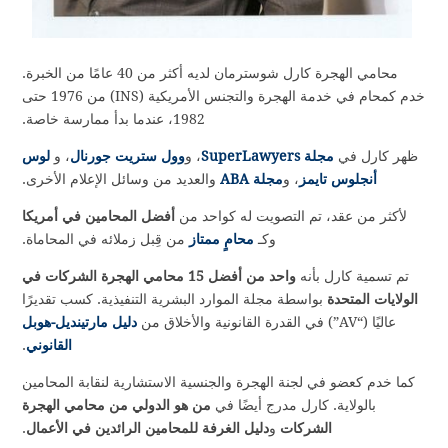
محامي الهجرة كارل شوسترمان لديه أكثر من 40 عامًا من الخبرة.
خدم كمحام في خدمة الهجرة والتجنس الأمريكية (INS) من 1976 حتى
1982، عندما بدأ ممارسة خاصة.
ظهر كارل في
مجلة SuperLawyers
، و
وول ستريت جورنال
، و
لوس
أنجلوس تايمز
، و
مجلة ABA
والعديد من وسائل الإعلام الأخرى.
لأكثر من عقد، تم التصويت له كواحد من
أفضل المحامين في أمريكا
وكـ
محامٍ ممتاز
من قِبل زملائه في المحاماة.
تم تسمية كارل بأنه
واحد من أفضل 15 محامي الهجرة الشركات في
الولايات المتحدة
بواسطة مجلة الموارد البشرية التنفيذية. كسب تقديرًا
عاليًا (“AV”) في القدرة القانونية والأخلاق من
دليل مارتينديل-هوبل
القانوني
.
كما خدم كعضو في لجنة الهجرة والجنسية الاستشارية لنقابة المحامين
بالولاية. كارل مدرج أيضًا في
من هو الدولي من محامي الهجرة
الشركات
و
دليل الغرفة للمحامين الرائدين في الأعمال
.