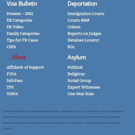
Visa Bulletin
Deportation
2002 – Present
Immigration Courts
EB Categories
Courts 800#
EB Video
Crimes
Family Categories
Reports on Judges
Tips for FB Cases
Detainee Locator
CSPA
BIA
More…
Asylum
Affidavit of Support
Political
FOIA
Religious
InfoPass
Social Group
TPS
Expert Witnesses
VAWA
One-Year Rule
Nothing on this website or associated pages, documents, comments, answers, e-mail, articles or other communications
should be taken as legal advice for any individual case or situation. The responses and information are intended to be
general and should not be relied upon for any specific situation. For legal advice, consult an experienced immigration
attorney.