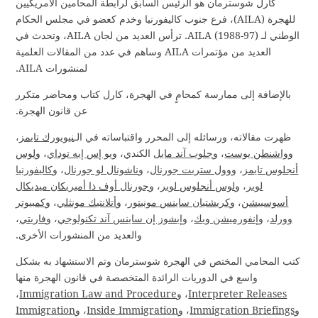
كارل شوسترمان هو الرئيس السابق لرابطة المحامين الأمريكيين
للهجرة (AILA)، فرع جنوب كاليفورنيا وخدم كعضو في مجلس الحكام
الوطني لـ AILA (1988-97). ترأس العديد من لجان AILA، وتحدث في
العديد من مؤتمرات AILA وساهم في عدد من المقالات العلمية
لمنشورات AILA.
بالإضافة إلى ممارسة كمحامٍ في الهجرة، كارل كتاب ومحاضر متكرر
عن قانون الهجرة.
ظهرت مقالاته، ورسائله إلى المحرر واقتباساته في الـ
نيويورك تايمز
،
و
واشنطن بوست
، و
جلوب آند مايل
الكندي، و
يو إس إيه توداي
، و
لوس
أنجلوس تايمز
، و
وول ستريت جورنال
، و
ناشونال لو جورنال
، و
كاليفورنيا
لوير
، و
لوس أنجلوس لوير
، و
جورنال أوف ذا أميريكان ميديكال
أسوسييشن
، و
كريشتيان ساينس مونيتور
، و
أتلانتيك مونثلي
، و
كمبيوتر
وورلد
، و
إنفورميشن ويك
، و
إيشوز إن ساينس آند تكنولوجي
، و
فاريتي
،
والعديد من المنشورات الأخرى.
كتب المحامي المختص في الهجرة شوسترمان وتم الاستشهاد به بشكل
واسع في الدوريات الرائدة المتخصصة في قانون الهجرة منها
Interpreter Releases
، و
Immigration Law and Procedure
،
و
Immigration Briefings
، و
Inside Immigration
، و
Immigration