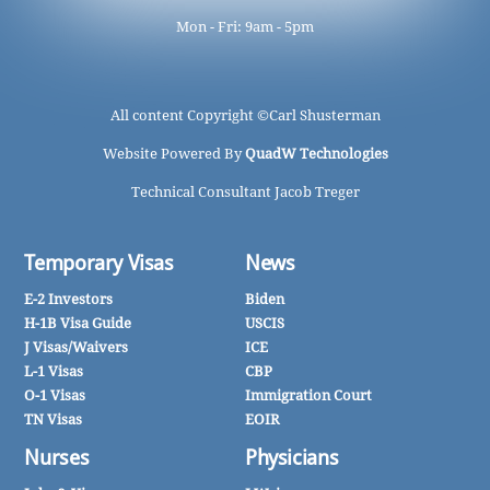
Mon - Fri: 9am - 5pm
All content Copyright ©
Carl Shusterman
Website Powered By
QuadW Technologies
Technical Consultant Jacob Treger
Temporary Visas
News
E-2 Investors
Biden
H-1B Visa Guide
USCIS
J Visas/Waivers
ICE
L-1 Visas
CBP
O-1 Visas
Immigration Court
TN Visas
EOIR
Nurses
Physicians