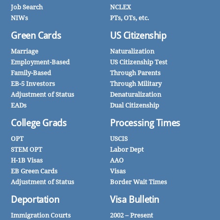
Job Search
NCLEX
NIWs
PTs, OTs, etc.
Green Cards
US Citizenship
Marriage
Naturalization
Employment-Based
US Citizenship Test
Family-Based
Through Parents
EB-5 Investors
Through Military
Adjustment of Status
Denaturalization
EADs
Dual Citizenship
College Grads
Processing Times
OPT
USCIS
STEM OPT
Labor Dept
H-1B Visas
AAO
EB Green Cards
Visas
Adjustment of Status
Border Wait Times
Deportation
Visa Bulletin
Immigration Courts
2002 – Present