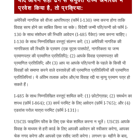
यदि आपने सही ढंग से संयुक्त राज्य अमेरिका में
प्रवेश किया है, तो प्रक्रिया:
अमेरिकी नागरिक को वीजा आपत्तिपत्र (फॉर्म I-130) जमा करना होगा ताकि
विवाह सत्य होने का साबित किया जा सके। विदेशी जन्मी पति/पत्नी को फॉर्म I-
130 के साथ संशोधन की स्थिति आवेदन (I-485 पैकेट) जमा करना चाहिए।
I-130 के साथ निम्नलिखित वस्तुएं संलग्न करें: (1) अमेरिकी नागरिक की
नागरिकता की स्थिति के प्रमाण (एक यूएस पासपोर्ट, नागरिकता या जन्म
प्रमाणपत्र की प्रमाणित प्रतिलिपि); (2) आपके विवाह प्रमाणपत्र की
प्रमाणित प्रतिलिपि; और (3) आप या आपके पति/पत्नी के पहले के किसी भी
विवाहों को समाप्त करने वाले दस्तावेज़ों की प्रमाणित प्रतिलिपियों की प्रमाणित
प्रतिलिपियां। ये अंतिम तलाक अदेय और/या विवाह रद्दी या मृत्यु प्रमाण पत्र हो
सकते हैं।
I-485 के साथ निम्नलिखित वस्तुएं शामिल करें: (1) फ़ोटोग्राफ़; (2) समर्थन का
शपथ (फ़ॉर्म I-864); (3) कार्य परमिट के लिए आवेदन (फ़ॉर्म I-765); और (4)
एडवांस परोल यात्रा परमिट (फ़ॉर्म I-131)।
USCIS फाइलिंग फीस के लिए एक चेक शामिल करना न भूलें। USCIS आपके
विवाह के माध्यम से हरी कार्ड के लिए आपकी आवेदन को स्वीकार करेगा, आपका
चेक नगद करेगा और आपको एक रसीद जारी करेगा। लगभग छः महीने के बाद,