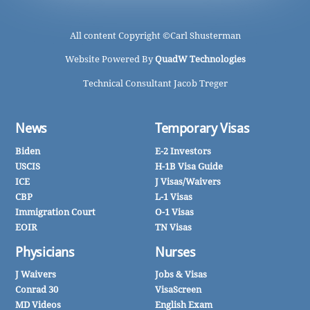
All content Copyright ©
Carl Shusterman
Website Powered By
QuadW Technologies
Technical Consultant Jacob Treger
News
Temporary Visas
Biden
E-2 Investors
USCIS
H-1B Visa Guide
ICE
J Visas/Waivers
CBP
L-1 Visas
Immigration Court
O-1 Visas
EOIR
TN Visas
Physicians
Nurses
J Waivers
Jobs & Visas
Conrad 30
VisaScreen
MD Videos
English Exam