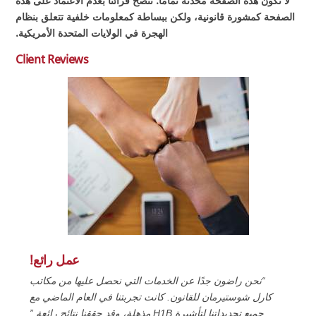
لا تكون هذه الصفحة محدّثة تمامًا. ننصح قرائنا بعدم الاعتماد على هذه
الصفحة كمشورة قانونية، ولكن ببساطة كمعلومات خلفية تتعلق بنظام
الهجرة في الولايات المتحدة الأمريكية.
Client Reviews
عمل رائع!
“نحن راضون جدًا عن الخدمات التي نحصل عليها من مكاتب
كارل شوستيرمان للقانون. كانت تجربتنا في العام الماضي مع
جميع تجديداتنا لتأشيرة H1B مذهلة، وقد حققنا نتائج رائعة.”