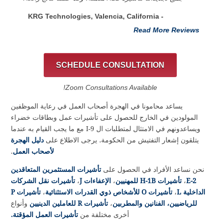
- KRG Technologies, Valencia, California
Read More Reviews
SCHEDULE CONSULTATION
Zoom Consultations Available!
يساعد محامونا في الهجرة أصحاب العمل في رعاية الموظفين
المولودين في الخارج للحصول على تأشيرات عمل وبطاقات خضراء
ويساعدونهم في الامتثال لمتطلبات ال I-9 مع ما يجب القيام به عندما
يتلقون إشعار التفتيش من الحكومة. يرجى الاطلاع على
دليل الهجرة
لأصحاب العمل
.
نحن نساعد الأفراد في الحصول على
تأشيرات المستثمرين المتعاقدين
E-2
،
تأشيرات H-1B للمهنيين
،
الإعفاءات J
،
تأشيرات نقل الشركات
الداخلية L
،
تأشيرات O للأشخاص ذوي القدرات الاستثنائية
،
تأشيرات P
للرياضيين، الفنانين والمطربين
،
تأشيرات R للعاملين الدينيين
وأنواع
أخرى مختلفة من
تأشيرات العمل المؤقتة.