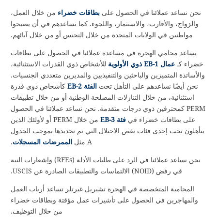
نحن نساعد عملائنا في الحصول على
بطاقات خضراء
من خلال العمل،
والزواج، والأقارب، والاستثمار، واللجوء. كما نساعدهم في أن يصبحوا
مواطنين في الولايات المتحدة من خلال التجنس أو من خلال آبائهم.
يساعد محامي الهجرة في مساعدة عملائنا في الحصول على بطاقات
خضراء كـ
عمال EB-1 ذوي الأولوية
للأشخاص ذوي القدرات الاستثنائية،
والأساتذة المتميزين والباحثين والتنفيذيين والمديرين متعددي الجنسيات.
نحن أيضًا نساعدهم على التأهل تحت
الفئة EB-2
كأشخاص ذوي قدرة
استثنائية، من خلال التنازلات المصلحة الوطنية أو من خلال تطبيقات
PERM كمحترفين ذوي درجات متقدمة. نحن نساعد عملائنا في الحصول
على بطاقات خضراء في
فئة EB-3
من خلال PERM أو لأولئك الذين
يتأهلون تحت إحدى فئات نقص الاحتلال التي تم تحديدها بموجب الجدول
A مثل
الممرضات المسجلات
.
نحن نساعد عملائنا في الرد على طلبات الأدلة (RFEs) وإشعارات النية
في رفض (NOID) الالتماسات والتطبيقات الصادرة عن USCIS.
المحامية المتخصصة في الهجرة تشيريل غيرتلر تساعد أرباب العمل
والمهاجرين في الحصول على تأشيرات عمل مؤقتة وبطاقات خضراء
من خلال التوظيف.