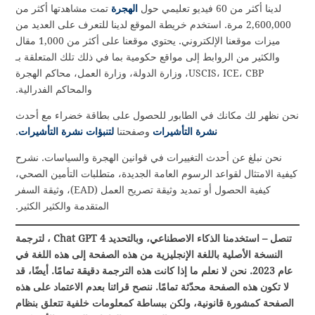
لدينا أكثر من 60 فيديو تعليمي حول
الهجرة
تمت مشاهدتها أكثر من
2,600,000 مرة. استخدم خريطة الموقع لدينا للتعرف على العديد من
ميزات موقعنا الإلكتروني. يحتوي موقعنا على أكثر من 1,000 مقال
والكثير من الروابط إلى مواقع حكومية بما في ذلك تلك المتعلقة بـ
USCIS، ICE، CBP، وزارة الدولة، وزارة العمل، محاكم الهجرة
والمحاكم الفدرالية.
نحن نظهر لك مكانك في الطابور للحصول على بطاقة خضراء مع أحدث
نشرة التأشيرات
وصفحتنا
لتنبؤات نشرة التأشيرات
.
نحن نبلغ عن أحدث التغييرات في قوانين الهجرة والسياسات. نشرح
كيفية الامتثال لقواعد الرسوم العامة الجديدة، متطلبات التأمين الصحي،
كيفية الحصول أو تمديد وثيقة تصريح العمل (EAD)، وثيقة السفر
المتقدمة والكثير الكثير.
تنصل – استخدمنا الذكاء الاصطناعي، وبالتحديد Chat GPT 4 ، لترجمة
النسخة الأصلية باللغة الإنجليزية من هذه الصفحة إلى هذه اللغة في
عام 2023. نحن لا نعلم ما إذا كانت هذه الترجمة دقيقة تمامًا. أيضًا، قد
لا تكون هذه الصفحة محدّثة تمامًا. ننصح قرائنا بعدم الاعتماد على هذه
الصفحة كمشورة قانونية، ولكن ببساطة كمعلومات خلفية تتعلق بنظام