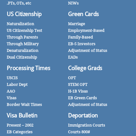
PTs, OTs, etc.
NIWs
US Citizenship
Green Cards
Naturalization
Marriage
US Citizenship Test
Employment-Based
Through Parents
Family-Based
Through Military
EB-5 Investors
Denaturalization
Adjustment of Status
Dual Citizenship
EADs
Processing Times
College Grads
USCIS
OPT
Labor Dept
STEM OPT
AAO
H-1B Visas
Visas
EB Green Cards
Border Wait Times
Adjustment of Status
Visa Bulletin
Deportation
2002 – Present
Immigration Courts
EB Categories
Courts 800#