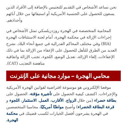
نحن نساعد الأشخاص في التقديم للتجنيس بالإضافة إلى الأفراد الذين
يسعون للحصول على الجنسية الأمريكية أو استيفائها من خلال آبائهم
وأجدادهم.
المحامية المتخصصة في الهجرة روزدزيلسكي تمثل الأشخاص في
إجراءات الإزالة في محكمة الهجرة، أمام لجنة الاستئنافات الهجرة
(BIA) وفي مختلف المحاكم الفدرالية في جميع أنحاء البلاد. نشرح
العديد من الطرق للتأهل للحصول على الإعفاء من الإزالة بما في ذلك
الإعفاءات، إلغاء الإزالة، تعديل الوضع، اللجوء، تجنب الإزالة واتفاقية
مناهضة التعذيب (CAT).
محامي الهجرة – موارد مجانية على الإنترنت
موقعنا الإلكتروني هو موسوعة افتراضية لقوانين الهجرة الأمريكية
والإجراءات. اكتشف كيفية الحصول على
تأشيرة مؤقتة
، الحصول على
بطاقة خضراء
(من خلال
الزواج
،
الأقارب
،
العمل
،
الاستثمار
،
اللجوء
و
قرعة البطاقة الخضراء
) وأصبح
مواطنًا أمريكيًا.
محامينا المتخصصين
في الهجرة يشرحون أفضل الخيارات لكسب قضيتك في
محكمة
الهجرة.