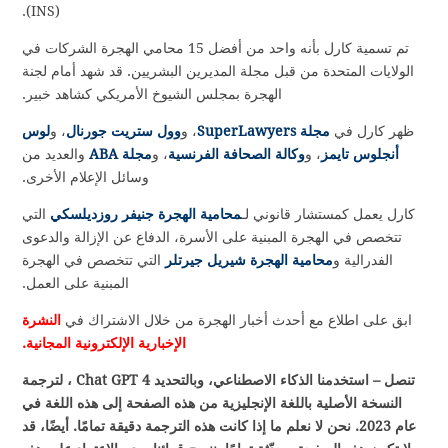
(INS).
تم تسمية كارل بأنه واحد من أفضل 15 محامي الهجرة الشركات في
الولايات المتحدة من قبل مجلة المديرين البشريين. قد شهد أمام لجنة
الهجرة بمجلس الشيوخ الأمريكي كشاهد خبير.
ظهر كارل في
مجلة SuperLawyers
، و
وول ستريت جورنال
، و
لوس
أنجلوس تايمز
، و
وكالة الصحافة الفرنسية
، و
مجلة ABA
والعديد من
وسائل الإعلام الأخرى.
كارل يعمل كمستشار قانوني لـ
محامية الهجرة جنيفر روزديلسكي
التي
تتخصص في الهجرة المبنية على الأسرة، الدفاع عن الإزالة والدعوى
الفدرالية و
محامية الهجرة شيريل جيرتلر
التي تتخصص في الهجرة
المبنية على العمل.
ابق على اطلاع مع أحدث أخبار الهجرة من خلال الاشتراك في
النشرة
الإخبارية الإلكترونية المجانية.
تنصل – استخدمنا الذكاء الاصطناعي، وبالتحديد Chat GPT 4 ، لترجمة
النسخة الأصلية باللغة الإنجليزية من هذه الصفحة إلى هذه اللغة في
عام 2023. نحن لا نعلم ما إذا كانت هذه الترجمة دقيقة تمامًا. أيضًا، قد