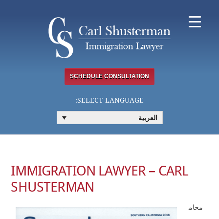
Ski
t
conten
SCHEDULE CONSULTATION
SELECT LANGUAGE:
العربية
IMMIGRATION LAWYER – CARL
SHUSTERMAN
محام
ي