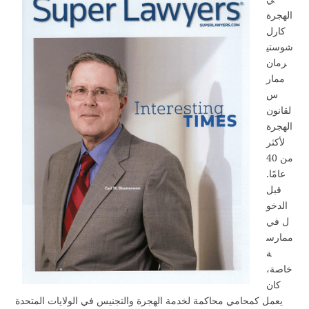
الهجرة
كارل
شوستي
رمان
ممار
س
لقانون
الهجرة
لأكثر
من 40
عامًا.
قبل
الدخو
ل في
ممارس
ة
خاصة،
كان
يعمل كمحامي محاكمة لخدمة الهجرة والتجنيس في الولايات المتحدة