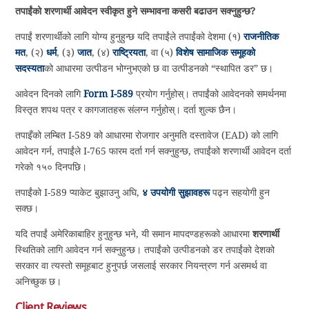
तपाईंको शरणार्थी आवेदन स्वीकृत हुने सम्भावना कसरी बढाउन सक्नुहुन्छ?
तपाईं शरणार्थीको लागि योग्य हुनुहुन्छ यदि तपाईंले तपाईंको देशमा (१)
राजनीतिक
मत
, (२)
धर्म
, (३)
जात
, (४)
राष्ट्रियता
, वा (५)
विशेष सामाजिक समूहको
सदस्यता
को आधारमा उत्पीडन भोग्नुभएको छ वा उत्पीडनको “स्थापित डर” छ।
आवेदन दिनको लागि
Form I-589
प्रयोग गर्नुहोस्। तपाईंको आवेदनको समर्थनमा
विस्तृत शपथ पत्र र कागजातहरू संलग्न गर्नुहोस्। दर्ता शुल्क छैन।
तपाइँको लम्बित I-589 को आधारमा रोजगार अनुमति दस्तावेज (EAD) को लागि
आवेदन गर्न, तपाईंले I-765 फारम दर्ता गर्न सक्नुहुन्छ, तपाईंको शरणार्थी आवेदन दर्ता
गरेको १५० दिनपछि।
तपाईंको I-589 प्याकेट बुझाउनु अघि,
४ उपयोगी सुझावहरू
पढ्न सहयोगी हुन
सक्छ।
यदि तपाईं अमेरिकाबाहिर हुनुहुन्छ भने, यी समान मापदण्डहरूको आधारमा
शरणार्थी
स्थितिको लागि आवेदन गर्न सक्नुहुन्छ। तपाईंको उत्पीडनको डर तपाईंको देशको
सरकार वा त्यस्तो समूहबाट हुनुपर्छ जसलाई सरकार नियन्त्रण गर्न असमर्थ वा
अनिच्छुक छ।
Client Reviews