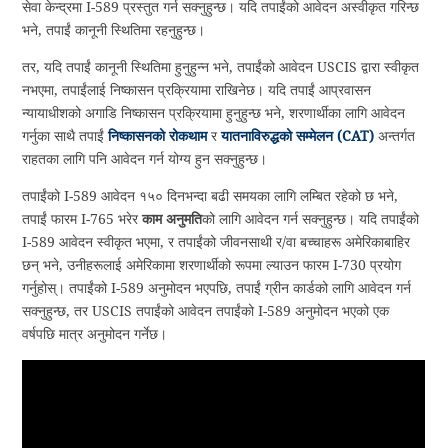
सेवा केन्द्रमा I-589 प्रस्तुत गर्न सक्नुहुन्छ। यदि तपाईंको आवेदन अस्वीकृत गरिन्छ
भने, तपाईं कानूनी स्थितिमा रहनुहुन्छ।
तर, यदि तपाईं कानूनी स्थितिमा हुनुहुन्न भने, तपाईंको आवेदन USCIS द्वारा स्वीकृत
नभएमा, तपाईंलाई निष्कासन प्रक्रियामा राखिनेछ। यदि तपाईं आप्रवासन
न्यायाधीशको अगाडि निष्कासन प्रक्रियामा हुनुहुन्छ भने, शरणार्थीका लागि आवेदन
गर्नुका साथै तपाईं
निष्कासनको रोकथाम
र
यातनाविरुद्धको सम्मेलन (CAT)
अन्तर्गत
राहतका लागि पनि आवेदन गर्न योग्य हुन सक्नुहुन्छ।
तपाईंको I-589 आवेदन १५० दिनभन्दा बढी समयका लागि लम्बित रहेको छ भने,
तपाईं फारम I-765 भरेर
काम अनुमति
को लागि आवेदन गर्न सक्नुहुन्छ। यदि तपाईंको
I-589 आवेदन स्वीकृत भएमा, र तपाईंको जीवनसाथी र/वा बच्चाहरू अमेरिकाबाहिर
छन् भने, उनीहरूलाई अमेरिकामा शरणार्थीको रूपमा ल्याउन फारम I-730 प्रयोग
गर्नुहोस्। तपाईंको I-589 अनुमोदन भएपछि, तपाईं ग्रीन कार्डको लागि आवेदन गर्न
सक्नुहुन्छ, तर USCIS तपाईंको आवेदन तपाईंको I-589 अनुमोदन भएको एक
वर्षपछि मात्र अनुमोदन गर्नेछ।