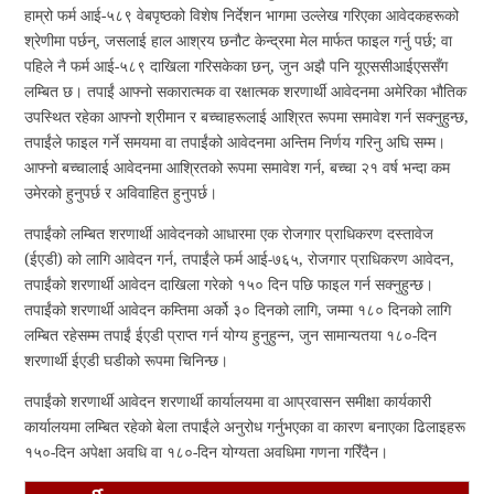
हाम्रो फर्म आई-५८९ वेबपृष्ठको विशेष निर्देशन भागमा उल्लेख गरिएका आवेदकहरूको
श्रेणीमा पर्छन्, जसलाई हाल आश्रय छनौट केन्द्रमा मेल मार्फत फाइल गर्नु पर्छ; वा
पहिले नै फर्म आई-५८९ दाखिला गरिसकेका छन्, जुन अझै पनि यूएससीआईएससँग
लम्बित छ। तपाईं आफ्नो सकारात्मक वा रक्षात्मक शरणार्थी आवेदनमा अमेरिका भौतिक
उपस्थित रहेका आफ्नो श्रीमान र बच्चाहरूलाई आश्रित रूपमा समावेश गर्न सक्नुहुन्छ,
तपाईंले फाइल गर्ने समयमा वा तपाईंको आवेदनमा अन्तिम निर्णय गरिनु अघि सम्म।
आफ्नो बच्चालाई आवेदनमा आश्रितको रूपमा समावेश गर्न, बच्चा २१ वर्ष भन्दा कम
उमेरको हुनुपर्छ र अविवाहित हुनुपर्छ।
तपाईंको लम्बित शरणार्थी आवेदनको आधारमा एक रोजगार प्राधिकरण दस्तावेज
(ईएडी) को लागि आवेदन गर्न, तपाईंले फर्म आई-७६५, रोजगार प्राधिकरण आवेदन,
तपाईंको शरणार्थी आवेदन दाखिला गरेको १५० दिन पछि फाइल गर्न सक्नुहुन्छ।
तपाईंको शरणार्थी आवेदन कम्तिमा अर्को ३० दिनको लागि, जम्मा १८० दिनको लागि
लम्बित रहेसम्म तपाईं ईएडी प्राप्त गर्न योग्य हुनुहुन्न, जुन सामान्यतया १८०-दिन
शरणार्थी ईएडी घडीको रूपमा चिनिन्छ।
तपाईंको शरणार्थी आवेदन शरणार्थी कार्यालयमा वा आप्रवासन समीक्षा कार्यकारी
कार्यालयमा लम्बित रहेको बेला तपाईंले अनुरोध गर्नुभएका वा कारण बनाएका ढिलाइहरू
१५०-दिन अपेक्षा अवधि वा १८०-दिन योग्यता अवधिमा गणना गरिँदैन।