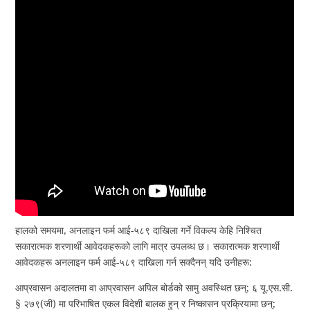
हालको समयमा, अनलाइन फर्म आई-५८९ दाखिला गर्ने विकल्प केहि निश्चित
सकारात्मक शरणार्थी आवेदकहरूको लागि मात्र उपलब्ध छ। सकारात्मक शरणार्थी
आवेदकहरू अनलाइन फर्म आई-५८९ दाखिला गर्न सक्दैनन् यदि उनीहरू:
आप्रवासन अदालतमा वा आप्रवासन अपिल बोर्डको सामु अवस्थित छन्; ६ यू.एस.सी.
§ २७९(जी) मा परिभाषित एकल विदेशी बालक हुन् र निष्कासन प्रक्रियामा छन्;