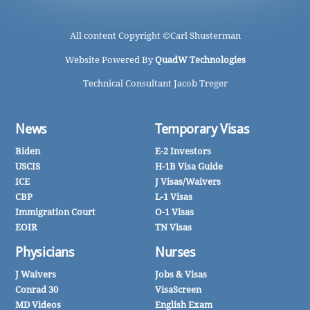
All content Copyright ©
Carl Shusterman
Website Powered By
QuadW Technologies
Technical Consultant Jacob Treger
News
Temporary Visas
Biden
E-2 Investors
USCIS
H-1B Visa Guide
ICE
J Visas/Waivers
CBP
L-1 Visas
Immigration Court
O-1 Visas
EOIR
TN Visas
Physicians
Nurses
J Waivers
Jobs & Visas
Conrad 30
VisaScreen
MD Videos
English Exam