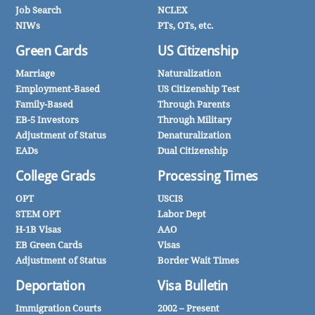
Job Search
NCLEX
NIWs
PTs, OTs, etc.
Green Cards
US Citizenship
Marriage
Naturalization
Employment-Based
US Citizenship Test
Family-Based
Through Parents
EB-5 Investors
Through Military
Adjustment of Status
Denaturalization
EADs
Dual Citizenship
College Grads
Processing Times
OPT
USCIS
STEM OPT
Labor Dept
H-1B Visas
AAO
EB Green Cards
Visas
Adjustment of Status
Border Wait Times
Deportation
Visa Bulletin
Immigration Courts
2002 – Present