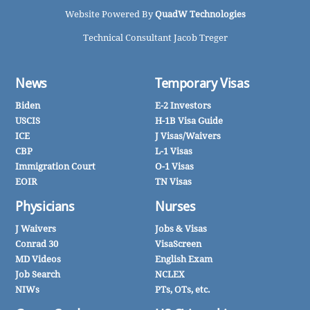
Website Powered By
QuadW Technologies
Technical Consultant Jacob Treger
News
Temporary Visas
Biden
E-2 Investors
USCIS
H-1B Visa Guide
ICE
J Visas/Waivers
CBP
L-1 Visas
Immigration Court
O-1 Visas
EOIR
TN Visas
Physicians
Nurses
J Waivers
Jobs & Visas
Conrad 30
VisaScreen
MD Videos
English Exam
Job Search
NCLEX
NIWs
PTs, OTs, etc.