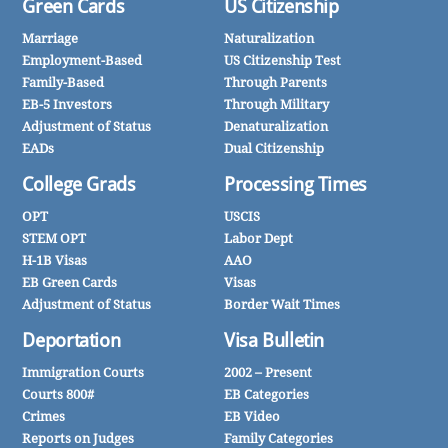
Green Cards
US Citizenship
Marriage
Naturalization
Employment-Based
US Citizenship Test
Family-Based
Through Parents
EB-5 Investors
Through Military
Adjustment of Status
Denaturalization
EADs
Dual Citizenship
College Grads
Processing Times
OPT
USCIS
STEM OPT
Labor Dept
H-1B Visas
AAO
EB Green Cards
Visas
Adjustment of Status
Border Wait Times
Deportation
Visa Bulletin
Immigration Courts
2002 – Present
Courts 800#
EB Categories
Crimes
EB Video
Reports on Judges
Family Categories