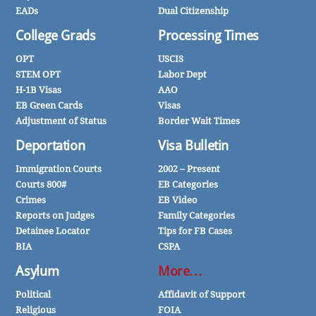
EADs
Dual Citizenship
College Grads
Processing Times
OPT
USCIS
STEM OPT
Labor Dept
H-1B Visas
AAO
EB Green Cards
Visas
Adjustment of Status
Border Wait Times
Deportation
Visa Bulletin
Immigration Courts
2002 – Present
Courts 800#
EB Categories
Crimes
EB Video
Reports on Judges
Family Categories
Detainee Locator
Tips for FB Cases
BIA
CSPA
Asylum
More…
Political
Affidavit of Support
Religious
FOIA