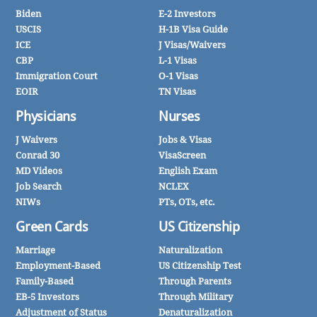
Biden
E-2 Investors
USCIS
H-1B Visa Guide
ICE
J Visas/Waivers
CBP
L-1 Visas
Immigration Court
O-1 Visas
EOIR
TN Visas
Physicians
Nurses
J Waivers
Jobs & Visas
Conrad 30
VisaScreen
MD Videos
English Exam
Job Search
NCLEX
NIWs
PTs, OTs, etc.
Green Cards
US Citizenship
Marriage
Naturalization
Employment-Based
US Citizenship Test
Family-Based
Through Parents
EB-5 Investors
Through Military
Adjustment of Status
Denaturalization