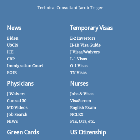
Technical Consultant Jacob Treger
News
Temporary Visas
Biden
E-2 Investors
USCIS
H-1B Visa Guide
ICE
J Visas/Waivers
CBP
L-1 Visas
Immigration Court
O-1 Visas
EOIR
TN Visas
Physicians
Nurses
J Waivers
Jobs & Visas
Conrad 30
VisaScreen
MD Videos
English Exam
Job Search
NCLEX
NIWs
PTs, OTs, etc.
Green Cards
US Citizenship