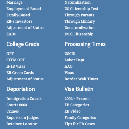
Marriage
Naturalization
Employment-Based
US Citizenship Test
Family-Based
Through Parents
EB-5 Investors
Through Military
Adjustment of Status
Denaturalization
EADs
Dual Citizenship
College Grads
Processing Times
OPT
USCIS
STEM OPT
Labor Dept
H-1B Visas
AAO
EB Green Cards
Visas
Adjustment of Status
Border Wait Times
Deportation
Visa Bulletin
Immigration Courts
2002 – Present
Courts 800#
EB Categories
Crimes
EB Video
Reports on Judges
Family Categories
Detainee Locator
Tips for FB Cases