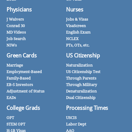
Physicians
Nurses
J Waivers
Jobs & Visas
Conrad 30
VisaScreen
MD Videos
English Exam
Job Search
NCLEX
NIWs
PTs, OTs, etc.
Green Cards
US Citizenship
Marriage
Naturalization
Employment-Based
US Citizenship Test
Family-Based
Through Parents
EB-5 Investors
Through Military
Adjustment of Status
Denaturalization
EADs
Dual Citizenship
College Grads
Processing Times
OPT
USCIS
STEM OPT
Labor Dept
H-1B Visas
AAO