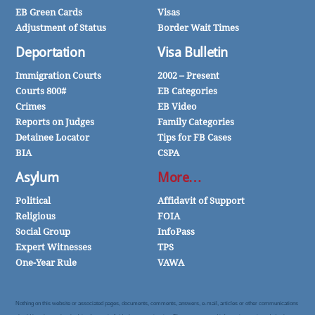
EB Green Cards
Visas
Adjustment of Status
Border Wait Times
Deportation
Visa Bulletin
Immigration Courts
2002 – Present
Courts 800#
EB Categories
Crimes
EB Video
Reports on Judges
Family Categories
Detainee Locator
Tips for FB Cases
BIA
CSPA
Asylum
More…
Political
Affidavit of Support
Religious
FOIA
Social Group
InfoPass
Expert Witnesses
TPS
One-Year Rule
VAWA
Nothing on this website or associated pages, documents, comments, answers, e-mail, articles or other communications