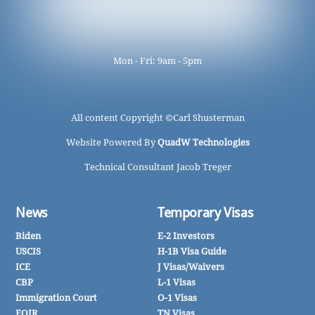
Mon - Fri: 9am - 5pm
All content Copyright ©
Carl Shusterman
Website Powered By
QuadW Technologies
Technical Consultant Jacob Treger
News
Temporary Visas
Biden
E-2 Investors
USCIS
H-1B Visa Guide
ICE
J Visas/Waivers
CBP
L-1 Visas
Immigration Court
O-1 Visas
EOIR
TN Visas