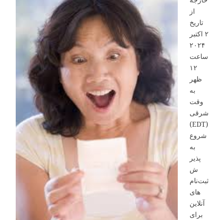
از
تاریخ
۲ اکتبر
۲۰۲۴
ساعت
۱۲
ظهر
به
وقت
شرقی
(EDT)
شروع
به
پذیر
ش
ثبت‌نام‌
های
آنلاین
برای