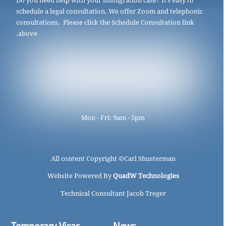
Do you need help with your immigration case? It’s easy to
schedule a legal consultation. We offer Zoom and telephonic
consultations. Please click the Schedule Consultation link
above.
Mon - Fri: 9am - 5pm
All content Copyright ©
Carl Shusterman
Website Powered By
QuadW Technologies
Technical Consultant Jacob Treger