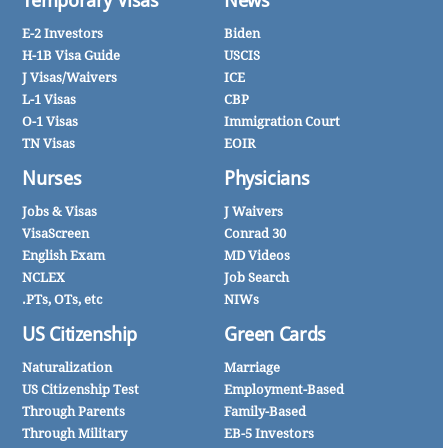
Temporary Visas
News
E-2 Investors
Biden
H-1B Visa Guide
USCIS
J Visas/Waivers
ICE
L-1 Visas
CBP
O-1 Visas
Immigration Court
TN Visas
EOIR
Nurses
Physicians
Jobs & Visas
J Waivers
VisaScreen
Conrad 30
English Exam
MD Videos
NCLEX
Job Search
PTs, OTs, etc.
NIWs
US Citizenship
Green Cards
Naturalization
Marriage
US Citizenship Test
Employment-Based
Through Parents
Family-Based
Through Military
EB-5 Investors