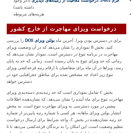
فرم I-601، درخواست معافیت از زمینه‌های ناپذیری
(اگر وجود
داشته باشد)
هزینه‌های مربوطه
درخواست ویزای مهاجرت از خارج کشور
برای در دسترس بودن ویزا، آخرین ماه
بولتن ویزای DOS
را بررسی
کنید. بخش B نموداری را نشان می‌دهد که در آن وضعیت ویزای
مهاجرت در برنامه تنوع در دسترس است. نمودار نشان می‌دهد که
زمانی که حد ویزای تنوع به پایان رسیده است. زمانی که حد به پایان
رسد، ویزاها در آن ماه برای متقاضیان با ارقام رتبه قرعه‌کشی ویزای
تنوع زیر اعداد حد مشخص شده برای مناطق جغرافیایی خود در
دسترس خواهد
بخش C شامل نموداری است که حد رتبه‌بندی دسته‌بندی ویزای
مهاجرت تنوع برای ماه آینده را نشان می‌دهد، که نشان‌دهنده اطلاعات
پیشین در مورد دسترسی به ویزای مهاجرت تنوع است. به محض
انتشار بولتن ویزای ماهانه، هر کسی با شماره رتبه پایین‌تر از شماره
حد رتبه نشان‌دهنده در بخش C، واجد شرایط برای ارسال درخواست
تنظیم وضعیت است. این امکان را به برندگان قرعه‌کشی می‌دهد تا تا