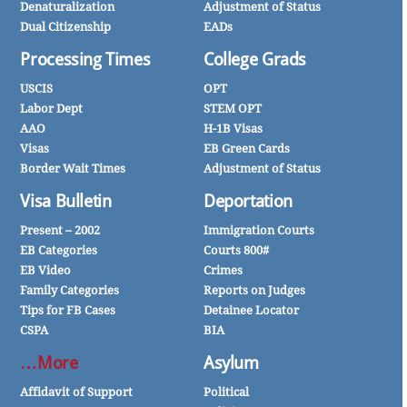
Denaturalization
Adjustment of Status
Dual Citizenship
EADs
Processing Times
College Grads
USCIS
OPT
Labor Dept
STEM OPT
AAO
H-1B Visas
Visas
EB Green Cards
Border Wait Times
Adjustment of Status
Visa Bulletin
Deportation
2002 – Present
Immigration Courts
EB Categories
Courts 800#
EB Video
Crimes
Family Categories
Reports on Judges
Tips for FB Cases
Detainee Locator
CSPA
BIA
More…
Asylum
Affidavit of Support
Political