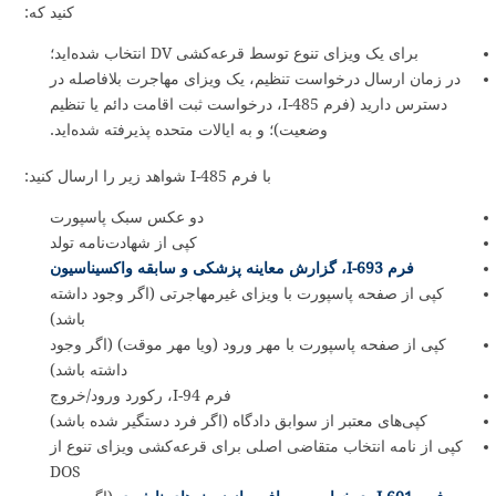
کنید که:
برای یک ویزای تنوع توسط قرعه‌کشی DV انتخاب شده‌اید؛
در زمان ارسال درخواست تنظیم، یک ویزای مهاجرت بلافاصله در
دسترس دارید (فرم I-485، درخواست ثبت اقامت دائم یا تنظیم
وضعیت)؛ و به ایالات متحده پذیرفته شده‌اید.
با فرم I-485 شواهد زیر را ارسال کنید:
دو عکس سبک پاسپورت
کپی از شهادت‌نامه تولد
فرم I-693، گزارش معاینه پزشکی و سابقه واکسیناسیون
کپی از صفحه پاسپورت با ویزای غیرمهاجرتی (اگر وجود داشته
باشد)
کپی از صفحه پاسپورت با مهر ورود (ویا مهر موقت) (اگر وجود
داشته باشد)
فرم I-94، رکورد ورود/خروج
کپی‌های معتبر از سوابق دادگاه (اگر فرد دستگیر شده باشد)
کپی از نامه انتخاب متقاضی اصلی برای قرعه‌کشی ویزای تنوع از
DOS