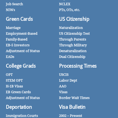
Job Search
NCLEX
NIWs
PTs, OTs, etc.
Green Cards
US Citizenship
Marriage
Naturalization
Employment-Based
US Citizenship Test
Family-Based
Through Parents
EB-5 Investors
Through Military
Adjustment of Status
Denaturalization
EADs
Dual Citizenship
College Grads
Processing Times
OPT
USCIS
STEM OPT
Labor Dept
H-1B Visas
AAO
EB Green Cards
Visas
Adjustment of Status
Border Wait Times
Deportation
Visa Bulletin
Immigration Courts
2002 – Present