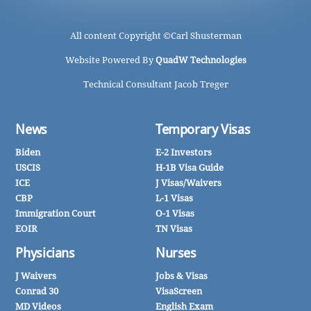
All content Copyright ©
Carl Shusterman
Website Powered By
QuadW Technologies
Technical Consultant Jacob Treger
News
Temporary Visas
Biden
E-2 Investors
USCIS
H-1B Visa Guide
ICE
J Visas/Waivers
CBP
L-1 Visas
Immigration Court
O-1 Visas
EOIR
TN Visas
Physicians
Nurses
J Waivers
Jobs & Visas
Conrad 30
VisaScreen
MD Videos
English Exam