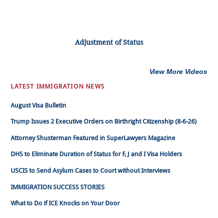
Adjustment of Status
View More Videos
LATEST IMMIGRATION NEWS
August Visa Bulletin
Trump Issues 2 Executive Orders on Birthright Citizenship (8-6-26)
Attorney Shusterman Featured in SuperLawyers Magazine
DHS to Eliminate Duration of Status for F, J and I Visa Holders
USCIS to Send Asylum Cases to Court without Interviews
IMMIGRATION SUCCESS STORIES
What to Do if ICE Knocks on Your Door