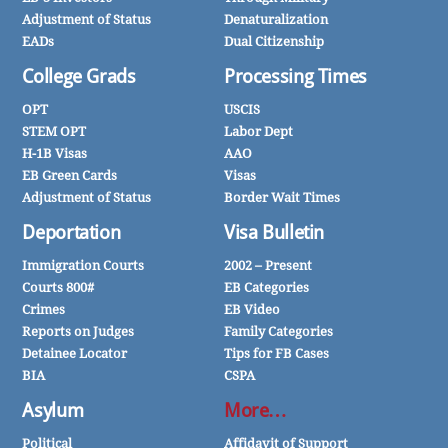
Adjustment of Status
Denaturalization
EADs
Dual Citizenship
College Grads
Processing Times
OPT
USCIS
STEM OPT
Labor Dept
H-1B Visas
AAO
EB Green Cards
Visas
Adjustment of Status
Border Wait Times
Deportation
Visa Bulletin
Immigration Courts
2002 – Present
Courts 800#
EB Categories
Crimes
EB Video
Reports on Judges
Family Categories
Detainee Locator
Tips for FB Cases
BIA
CSPA
Asylum
More…
Political
Affidavit of Support