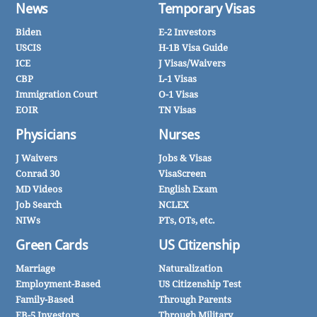
News
Temporary Visas
Biden
E-2 Investors
USCIS
H-1B Visa Guide
ICE
J Visas/Waivers
CBP
L-1 Visas
Immigration Court
O-1 Visas
EOIR
TN Visas
Physicians
Nurses
J Waivers
Jobs & Visas
Conrad 30
VisaScreen
MD Videos
English Exam
Job Search
NCLEX
NIWs
PTs, OTs, etc.
Green Cards
US Citizenship
Marriage
Naturalization
Employment-Based
US Citizenship Test
Family-Based
Through Parents
EB-5 Investors
Through Military