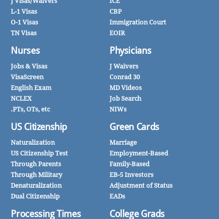
J Visas/Waivers
ICE
L-1 Visas
CBP
O-1 Visas
Immigration Court
TN Visas
EOIR
Nurses
Physicians
Jobs & Visas
J Waivers
VisaScreen
Conrad 30
English Exam
MD Videos
NCLEX
Job Search
PTs, OTs, etc.
NIWs
US Citizenship
Green Cards
Naturalization
Marriage
US Citizenship Test
Employment-Based
Through Parents
Family-Based
Through Military
EB-5 Investors
Denaturalization
Adjustment of Status
Dual Citizenship
EADs
Processing Times
College Grads