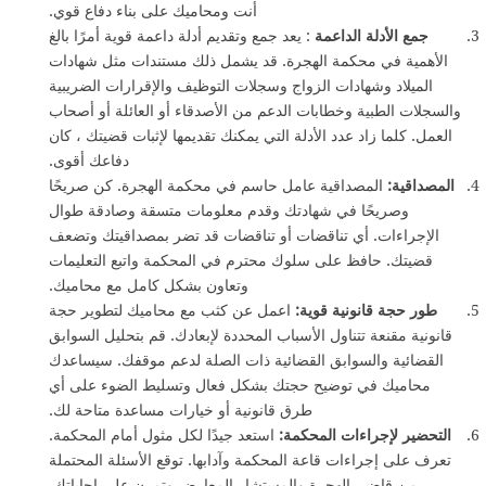
أنت ومحاميك على بناء دفاع قوي.
جمع الأدلة الداعمة
: يعد جمع وتقديم أدلة داعمة قوية أمرًا بالغ
الأهمية في محكمة الهجرة.
قد يشمل ذلك مستندات مثل شهادات
الميلاد وشهادات الزواج وسجلات التوظيف والإقرارات الضريبية
والسجلات الطبية وخطابات الدعم من الأصدقاء أو العائلة أو أصحاب
العمل.
كلما زاد عدد الأدلة التي يمكنك تقديمها لإثبات قضيتك ، كان
دفاعك أقوى.
المصداقية:
المصداقية عامل حاسم في محكمة الهجرة.
كن صريحًا
وصريحًا في شهادتك وقدم معلومات متسقة وصادقة طوال
الإجراءات.
أي تناقضات أو تناقضات قد تضر بمصداقيتك وتضعف
قضيتك.
حافظ على سلوك محترم في المحكمة واتبع التعليمات
وتعاون بشكل كامل مع محاميك.
طور حجة قانونية قوية:
اعمل عن كثب مع محاميك لتطوير حجة
قانونية مقنعة تتناول الأسباب المحددة لإبعادك.
قم بتحليل السوابق
القضائية والسوابق القضائية ذات الصلة لدعم موقفك.
سيساعدك
محاميك في توضيح حجتك بشكل فعال وتسليط الضوء على أي
طرق قانونية أو خيارات مساعدة متاحة لك.
التحضير لإجراءات المحكمة:
استعد جيدًا لكل مثول أمام المحكمة.
تعرف على إجراءات قاعة المحكمة وآدابها.
توقع الأسئلة المحتملة
من قاضي الهجرة والمستشار المعارض وتمرن على إجاباتك.