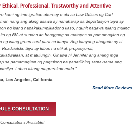
 Ethical, Professional, Trustworthy and Attentive
re kami ng immigration attorney mula sa Law Offices ng Carl
rman nang ang aking asawa ay nahaharap sa deportasyon Siya ay
oon ng isang napakakumplikadong kaso, ngunit nagawa nilang muling
 ito ng BIA at sundan ito hanggang sa matapos sa pamamagitan ng
 ng isang green card para sa kanya. Ang kanyang abogado ay si
r Rozdzielski. Siya ay lubos na etikal, propesyonal,
katiwalaan, at matulungin. Ginawa ni Jennifer ang aming mga
ap sa pamamagitan ng pagtulong na panatilihing sama-sama ang
pamilya. Lubos akong magrerekomenda.”
na, Los Angeles, California
Read More Reviews
ULE CONSULTATION
onsultations Available!