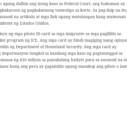
 upang dalhin ang iyong kaso sa Federal Court, ang hukuman ay
gkakaroon ng pagkakataong tumestigo sa korte. Sa pag-iisip na ito
sunod na artikulo at mga link upang matulungan kang maiwasan
idente ng Estados Unidos.
syu ng mga photo ID card sa mga imigrante sa mga paglilitis sa
ilot program ng ICE. Ang mga card ay hindi magiging isang opisya
mitin ng Department of Homeland Security. Ang mga card ay
 impormasyon tungkol sa kanilang mga kaso ng pagtatanggol sa
umaasa ng $10 milyon sa panukalang badyet para sa susunod na t
inaw kung ang pera ay gagamitin upang masakop ang piloto o isa