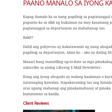
PAANO MANALO SA IYONG K
Kapag dumalo ka sa isang pagdinig sa pagtatanggal 
pupunta ka sa silid ng hukuman na may kasamang 
pagtatanggol sa deportasyon na mahahanap mo.
Bakit?
Dahil ang gobyerno ay kakatawanin ng isang abogad
pagdinig sa deportasyon. Alam ko – ako ay dating IN
Maaari kang manatiling up-to-date sa mga pinakab
subscribe sa aming Libreng E-Mail Newsletter.
Kung ang iyong abogado ay walang kaalaman o karan
natatanging kawalan. Napakaraming tao ang lumalab
oras upang mahanap ang pinakamahusay at pinaka 
kumatawan sa kanila.
Client Reviews