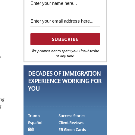
We promise not to spam you. Unsubscribe
at any time.
a
DECADES OF IMMIGRATION
-
EXPERIENCE WORKING FOR
YOU
 ng
g
Trump
Success Stories
Español
Client Reviews
हिंदी
EB Green Cards