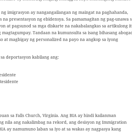
e ng imigrasyon ay nangangailangan ng maingat na paghahanda,
kas na presentasyon ng ebidensya. Sa pamamagitan ng pag-unawa s
n at pagsunod sa mga diskarte na nakabalangkas sa artikulong it
g magtagumpay. Tandaan na kumunsulta sa isang bihasang aboga
so at magbigay ng personalized na payo na angkop sa iyong
 sa deportasyon kabilang ang:
esidente
Residente
uan sa Falls Church, Virginia. Ang BIA ay hindi kailanman
ang nila ang nakalimbag na rekord, ang desisyon ng Immigration
 BIA ay namumuno laban sa iyo at sa wakas ay nagpasya kang