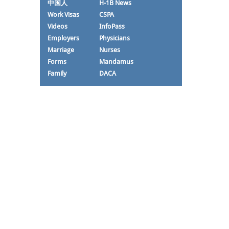
中国人
H-1B News
Work Visas
CSPA
Videos
InfoPass
Employers
Physicians
Marriage
Nurses
Forms
Mandamus
Family
DACA