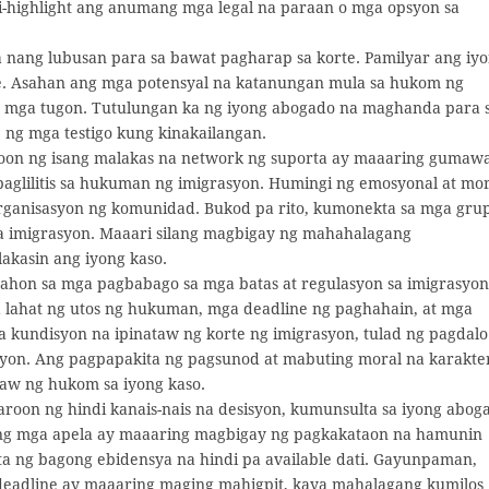
-highlight ang anumang mga legal na paraan o mga opsyon sa
a nang lubusan para sa bawat pagharap sa korte. Pamilyar ang iy
te. Asahan ang mga potensyal na katanungan mula sa hukom ng
ng mga tugon. Tutulungan ka ng iyong abogado na maghanda para 
 ng mga testigo kung kinakailangan.
oon ng isang malakas na network ng suporta ay maaaring gumaw
glilitis sa hukuman ng imigrasyon. Humingi ng emosyonal at mor
organisasyon ng komunidad. Bukod pa rito, kumonekta sa mga gru
sa imigrasyon. Maaari silang magbigay ng mahahalagang
akasin ang iyong kaso.
ahon sa mga pagbabago sa mga batas at regulasyon sa imigrasyon
 lahat ng utos ng hukuman, mga deadline ng paghahain, at mga
kundisyon na ipinataw ng korte ng imigrasyon, tulad ng pagdalo
yon. Ang pagpapakita ng pagsunod at mabuting moral na karakte
aw ng hukom sa iyong kaso.
roon ng hindi kanais-nais na desisyon, kumunsulta sa iyong abog
ng mga apela ay maaaring magbigay ng pagkakataon na hamunin
ta ng bagong ebidensya na hindi pa available dati. Gayunpaman,
eadline ay maaaring maging mahigpit, kaya mahalagang kumilos