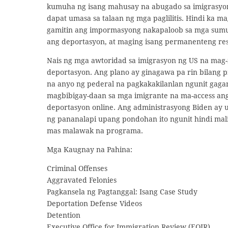
kumuha ng isang mahusay na abugado sa imigrasyon
dapat umasa sa talaan ng mga paglilitis. Hindi ka ma
gamitin ang impormasyong nakapaloob sa mga sumu
ang deportasyon, at maging isang permanenteng res
Nais ng mga awtoridad sa imigrasyon ng US na mag-i
deportasyon. Ang plano ay ginagawa pa rin bilang p
na anyo ng pederal na pagkakakilanlan ngunit gaga
magbibigay-daan sa mga imigrante na ma-access ang
deportasyon online. Ang administrasyong Biden ay 
ng pananalapi upang pondohan ito ngunit hindi mal
mas malawak na programa.
Mga Kaugnay na Pahina:
Criminal Offenses
Aggravated Felonies
Pagkansela ng Pagtanggal: Isang Case Study
Deportation Defense Videos
Detention
Executive Office for Immigration Review (EOIR)