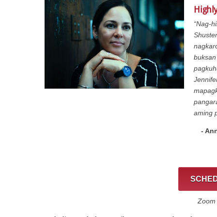
Highly
“Nag-hi
Shuste
nagkar
buksan
pagkuha
Jennife
mapagka
pangar
aming 
- An
SCHED
Zoom C