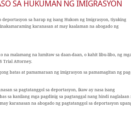
ASO SA HUKUMAN NG IMIGRASYON
o deportasyon sa harap ng isang Hukom ng Imigrasyon, tiyaking
pinakamaraming karanasan at may kaalaman na abogado ng
o na malamang na lumitaw sa daan-daan, o kahit libu-libo, ng mg
S Trial Attorney.
agong batas at pamamaraan ng imigrasyon sa pamamagitan ng pag
asan sa pagtatanggol sa deportasyon, ikaw ay nasa isang
as sa kanilang mga pagdinig sa pagtanggal nang hindi naglalaan
may karanasan na abogado ng pagtatanggol sa deportasyon upan