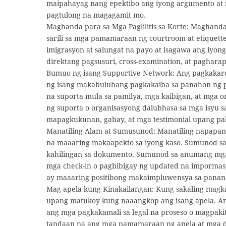
maipahayag nang epektibo ang iyong argumento at i
pagtulong na magagamit mo.
Maghanda para sa Mga Paglilitis sa Korte: Maghand
sarili sa mga pamamaraan ng courtroom at etiquet
imigrasyon at salungat na payo at isagawa ang iyo
direktang pagsusuri, cross-examination, at pagharap
Bumuo ng isang Supportive Network: Ang pagkakar
ng isang makabuluhang pagkakaiba sa panahon ng pa
na suporta mula sa pamilya, mga kaibigan, at mga 
ng suporta o organisasyong dalubhasa sa mga isyu 
mapagkukunan, gabay, at mga testimonial upang pal
Manatiling Alam at Sumusunod: Manatiling napapan
na maaaring makaapekto sa iyong kaso. Sumunod sa
kahilingan sa dokumento. Sumunod sa anumang mga 
mga check-in o pagbibigay ng updated na impormas
ay maaaring positibong makaimpluwensya sa panan
Mag-apela kung Kinakailangan: Kung sakaling magka
upang matukoy kung naaangkop ang isang apela. A
ang mga pagkakamali sa legal na proseso o magpaki
tandaan na ang mga pamamaraan ng apela at mga d