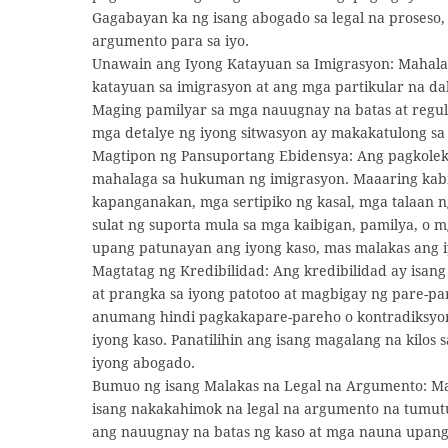
Gagabayan ka ng isang abogado sa legal na proseso
argumento para sa iyo.
Unawain ang Iyong Katayuan sa Imigrasyon: Mahal
katayuan sa imigrasyon at ang mga partikular na dah
Maging pamilyar sa mga nauugnay na batas at regul
mga detalye ng iyong sitwasyon ay makakatulong sa
Magtipon ng Pansuportang Ebidensya: Ang pagkolek
mahalaga sa hukuman ng imigrasyon. Maaaring kabi
kapanganakan, mga sertipiko ng kasal, mga talaan 
sulat ng suporta mula sa mga kaibigan, pamilya, o
upang patunayan ang iyong kaso, mas malakas ang 
Magtatag ng Kredibilidad: Ang kredibilidad ay isa
at prangka sa iyong patotoo at magbigay ng pare-p
anumang hindi pagkakapare-pareho o kontradiksyon
iyong kaso. Panatilihin ang isang magalang na kilos
iyong abogado.
Bumuo ng isang Malakas na Legal na Argumento: M
isang nakakahimok na legal na argumento na tumutu
ang nauugnay na batas ng kaso at mga nauna upang