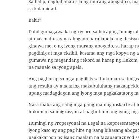
Sa halip, naghahanap sila ng murang abogado o, mas
sa kalamidad.
Bakit?
Dahil gumagawa ka ng record sa harap ng Immigrat
at mas mahusay na abogado para iapela ang desisyon
ginawa mo, o ng iyong murang abogado, sa harap ng 
pagdinig at mga eksibit, kasama ang mga kopya ng 
gumawa ng magandang rekord sa harap ng Hukom, 
na manalo sa iyong apela.
Ang pagharap sa mga paglilitis sa hukuman sa imig
ang resulta ay maaaring makabuluhang makaapekto
upang madagdagan ang iyong mga pagkakataong m
Nasa ibaba ang ilang mga pangunahing diskarte at
hukuman sa imigrasyon at pagbutihin ang iyong mga
Humingi ng Propesyonal na Legal na Representasy
iyong kaso ay ang pag-hire ng isang bihasang aboga
pagkakaroon ng isang maalam na tagapagtaguyod sa