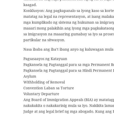
kaagad.
Konklusyon: Ang pagkapanalo sa iyong kaso sa kort
matatag na legal na representasyon, at isang mala
mga kumplikado ng sistema ng hukuman sa imigrasyo
maaari mong palakihin ang iyong mga pagkakataon
sa imigrasyon na maaaring gumabay sa iyo sa prose
partikular na sitwasyon.
Nasa ibaba ang iba’t ibang anyo ng kaluwagan mula
Pagsasaayos ng Katayuan
Pagkansela ng Pagtanggal para sa mga Permanent R
Pagkansela ng Pagtanggal para sa Hindi Permanent 
Asylum
Withholding of Removal
Convention Laban sa Torture
Voluntary Departure
Ang Board of Immigration Appeals (BIA) ay matatagp
nakakakita o nakakarinig mula sa iyo. Nakikita lam
Judge at ang legal brief ng mga abogado. Kung ang