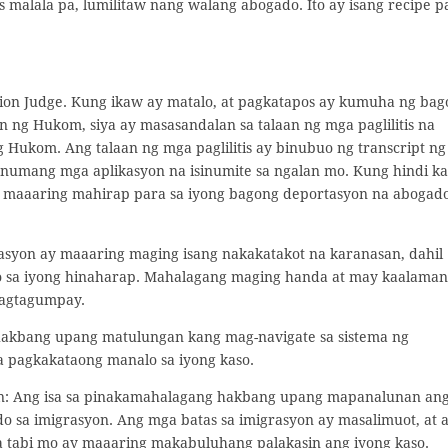
 malala pa, lumilitaw nang walang abogado. Ito ay isang recipe p
ion Judge. Kung ikaw ay matalo, at pagkatapos ay kumuha ng bag
 ng Hukom, siya ay masasandalan sa talaan ng mga paglilitis na
Hukom. Ang talaan ng mga paglilitis ay binubuo ng transcript ng
anumang mga aplikasyon na isinumite sa ngalan mo. Kung hindi ka
maaaring mahirap para sa iyong bagong deportasyon na abogad
rasyon ay maaaring maging isang nakakatakot na karanasan, dahil
 sa iyong hinaharap. Mahalagang maging handa at may kaalaman
agtagumpay.
 hakbang upang matulungan kang mag-navigate sa sistema ng
 pagkakataong manalo sa iyong kaso.
on: Ang isa sa pinakamahalagang hakbang upang mapanalunan an
do sa imigrasyon. Ang mga batas sa imigrasyon ay masalimuot, at 
 tabi mo ay maaaring makabuluhang palakasin ang iyong kaso.