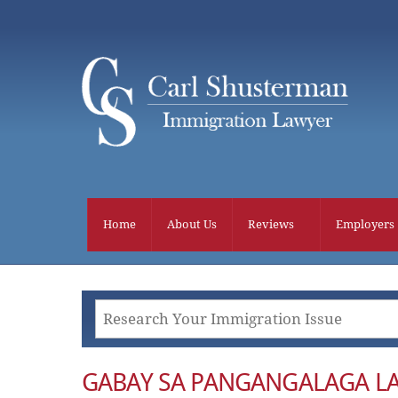
Skip
to
content
Home
About Us
Reviews
Employers
GABAY SA PANGANGALAGA L