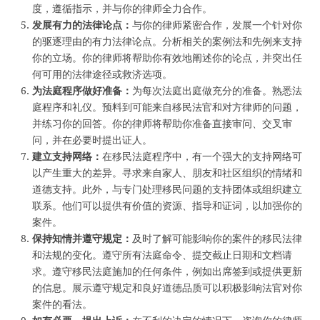
度，遵循指示，并与你的律师全力合作。
发展有力的法律论点：
与你的律师紧密合作，发展一个针对你
的驱逐理由的有力法律论点。分析相关的案例法和先例来支持
你的立场。你的律师将帮助你有效地阐述你的论点，并突出任
何可用的法律途径或救济选项。
为法庭程序做好准备：
为每次法庭出庭做充分的准备。熟悉法
庭程序和礼仪。预料到可能来自移民法官和对方律师的问题，
并练习你的回答。你的律师将帮助你准备直接审问、交叉审
问，并在必要时提出证人。
建立支持网络：
在移民法庭程序中，有一个强大的支持网络可
以产生重大的差异。寻求来自家人、朋友和社区组织的情绪和
道德支持。此外，与专门处理移民问题的支持团体或组织建立
联系。他们可以提供有价值的资源、指导和证词，以加强你的
案件。
保持知情并遵守规定：
及时了解可能影响你的案件的移民法律
和法规的变化。遵守所有法庭命令、提交截止日期和文档请
求。遵守移民法庭施加的任何条件，例如出席签到或提供更新
的信息。展示遵守规定和良好道德品质可以积极影响法官对你
案件的看法。