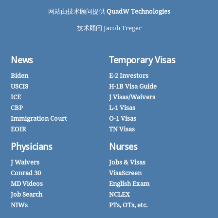
网站由技术顾问提供
QuadW Technologies
技术顾问 Jacob Treger
News
Temporary Visas
Biden
E-2 Investors
USCIS
H-1B Visa Guide
ICE
J Visas/Waivers
CBP
L-1 Visas
Immigration Court
O-1 Visas
EOIR
TN Visas
Physicians
Nurses
J Waivers
Jobs & Visas
Conrad 30
VisaScreen
MD Videos
English Exam
Job Search
NCLEX
NIWs
PTs, OTs, etc.