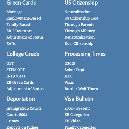
Green Cards
US Citizenship
Marriage
Naturalization
Employment-Based
US Citizenship Test
Family-Based
Through Parents
EB-5 Investors
Through Military
Adjustment of Status
Denaturalization
EADs
Dual Citizenship
College Grads
Processing Times
OPT
USCIS
STEM OPT
Labor Dept
H-1B Visas
AAO
EB Green Cards
Visas
Adjustment of Status
Border Wait Times
Deportation
Visa Bulletin
Immigration Courts
2002 – Present
Courts 800#
EB Categories
Crimes
EB Video
Reports on Judges
Family Categories