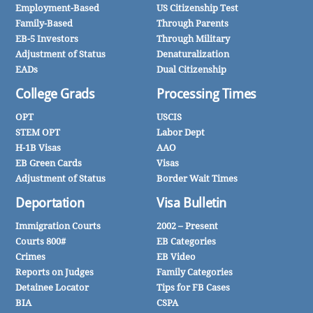
Employment-Based
US Citizenship Test
Family-Based
Through Parents
EB-5 Investors
Through Military
Adjustment of Status
Denaturalization
EADs
Dual Citizenship
College Grads
Processing Times
OPT
USCIS
STEM OPT
Labor Dept
H-1B Visas
AAO
EB Green Cards
Visas
Adjustment of Status
Border Wait Times
Deportation
Visa Bulletin
Immigration Courts
2002 – Present
Courts 800#
EB Categories
Crimes
EB Video
Reports on Judges
Family Categories
Detainee Locator
Tips for FB Cases
BIA
CSPA