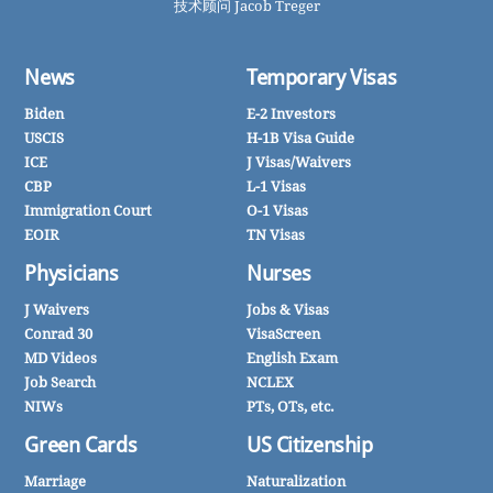
技术顾问 Jacob Treger
News
Temporary Visas
Biden
E-2 Investors
USCIS
H-1B Visa Guide
ICE
J Visas/Waivers
CBP
L-1 Visas
Immigration Court
O-1 Visas
EOIR
TN Visas
Physicians
Nurses
J Waivers
Jobs & Visas
Conrad 30
VisaScreen
MD Videos
English Exam
Job Search
NCLEX
NIWs
PTs, OTs, etc.
Green Cards
US Citizenship
Marriage
Naturalization