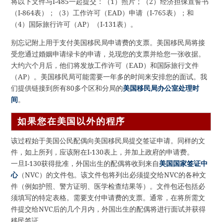
将以下文件与I-485一起提交：（1）照片；（2）经济担保宣誓书
（I-864表）；（3）工作许可（EAD）申请（I-765表）；和
（4）国际旅行许可（AP）（I-131表）。
别忘记附上用于支付美国移民局申请费的支票。美国移民局将接
受您通过婚姻申请绿卡的申请，兑现您的支票并给您一张收据。
大约六个月后，他们将发放工作许可（EAD）和国际旅行文件
（AP）。美国移民局可能需要一年多的时间来安排您的面试。我
们提供链接到所有80多个区和分局的
美国移民局办公室处理时
间
。
如果您在美国以外的程序
该过程始于美国公民配偶向美国移民局提交签证申请。同样的文
件，如上所列，应该附在I-130表上，并加上政府的申请费。
一旦I-130获得批准，外国出生的配偶将收到来自
美国国家签证中
心
（NVC）的文件包。该文件包将列出必须提交给NVC的各种文
件（例如护照、警方证明、医学检查结果等）。文件包还包括必
须填写的特定表格。需要支付申请费的支票。通常，在将所需文
件提交给NVC后的几个月内，外国出生的配偶将进行面试并获得
移民签证。