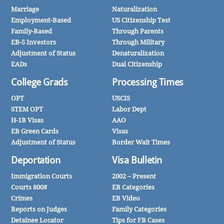
Marriage
Naturalization
Employment-Based
US Citizenship Test
Family-Based
Through Parents
EB-5 Investors
Through Military
Adjustment of Status
Denaturalization
EADs
Dual Citizenship
College Grads
Processing Times
OPT
USCIS
STEM OPT
Labor Dept
H-1B Visas
AAO
EB Green Cards
Visas
Adjustment of Status
Border Wait Times
Deportation
Visa Bulletin
Immigration Courts
2002 – Present
Courts 800#
EB Categories
Crimes
EB Video
Reports on Judges
Family Categories
Detainee Locator
Tips for FB Cases