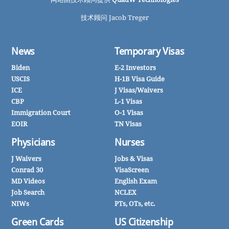
技术顾问 Jacob Treger
News
Temporary Visas
Biden
E-2 Investors
USCIS
H-1B Visa Guide
ICE
J Visas/Waivers
CBP
L-1 Visas
Immigration Court
O-1 Visas
EOIR
TN Visas
Physicians
Nurses
J Waivers
Jobs & Visas
Conrad 30
VisaScreen
MD Videos
English Exam
Job Search
NCLEX
NIWs
PTs, OTs, etc.
Green Cards
US Citizenship