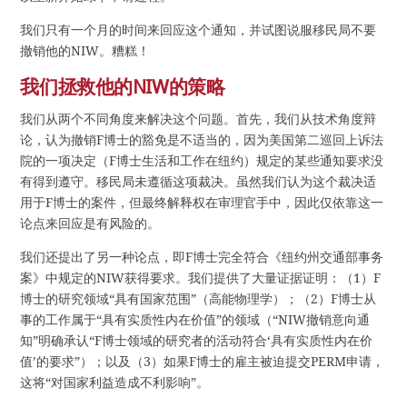
我们只有一个月的时间来回应这个通知，并试图说服移民局不要
撤销他的NIW。糟糕！
我们拯救他的NIW的策略
我们从两个不同角度来解决这个问题。首先，我们从技术角度辩
论，认为撤销F博士的豁免是不适当的，因为美国第二巡回上诉法
院的一项决定（F博士生活和工作在纽约）规定的某些通知要求没
有得到遵守。移民局未遵循这项裁决。虽然我们认为这个裁决适
用于F博士的案件，但最终解释权在审理官手中，因此仅依靠这一
论点来回应是有风险的。
我们还提出了另一种论点，即F博士完全符合《纽约州交通部事务
案》中规定的NIW获得要求。我们提供了大量证据证明：（1）F
博士的研究领域“具有国家范围”（高能物理学）；（2）F博士从
事的工作属于“具有实质性内在价值”的领域（“NIW撤销意向通
知”明确承认“F博士领域的研究者的活动符合‘具有实质性内在价
值’的要求”）；以及（3）如果F博士的雇主被迫提交PERM申请，
这将“对国家利益造成不利影响”。