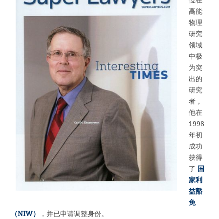
高能
物理
研究
领域
中极
为突
出的
研究
者，
他在
1998
年初
成功
获得
了
国
家利
益豁
免
（NIW）
，并已申请调整身份。