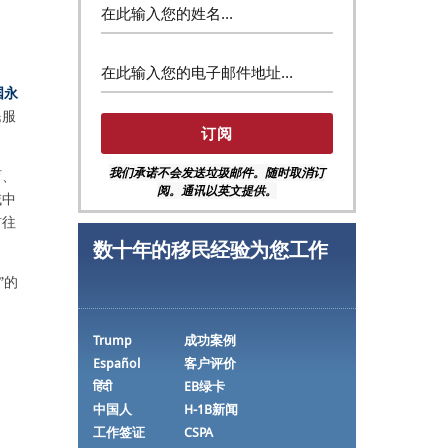
国永
民服
我们承诺不会发送垃圾邮件。随时取消订
育、
阅。通讯以英文提供。
域中
前往
数十年的移民经验为您工作
”的
Trump
成功案例
Español
客户评价
हिंदी
EB绿卡
中国人
H-1B新闻
工作签证
CSPA