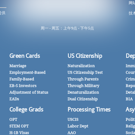
网
提供
技术
周一 - 周五：上午9点 - 下午5点
Green Cards
US Citizenship
Dep
Marriage
Naturalization
Immi
Employment-Based
US Citizenship Test
Cour
Family-Based
Through Parents
Crim
EB-5 Investors
Through Military
Repo
Adjustment of Status
Denaturalization
Deta
EADs
Dual Citizenship
BIA
College Grads
Processing Times
Asy
OPT
USCIS
Polit
STEM OPT
Labor Dept
Reli
H-1B Visas
AAO
Soci