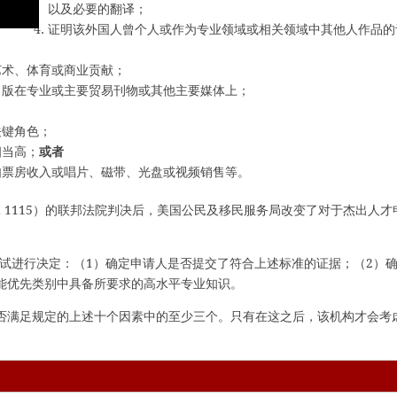
以及必要的翻译；
证明该外国人曾个人或作为专业领域或相关领域中其他人作品的
艺术、体育或商业贡献；
出版在专业或主要贸易刊物或其他主要媒体上；
关键角色；
相当高；
或者
如票房收入或唱片、磁带、光盘或视频销售等。
F.3d 1115）的联邦法院判决后，美国公民及移民服务局改变了对于杰出人才
骤测试进行决定：（1）确定申请人是否提交了符合上述标准的证据；（2）
能优先类别中具备所要求的高水平专业知识。
否满足规定的上述十个因素中的至少三个。只有在这之后，该机构才会考