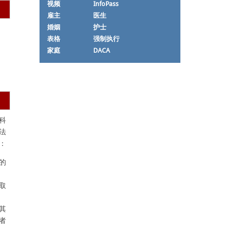
视频
InfoPass
雇主
医生
婚姻
护士
表格
强制执行
家庭
DACA
科
法
：
的
取
其
者