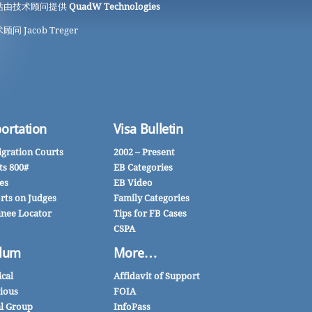
站由技术顾问提供
QuadW Technologies
顾问 Jacob Treger
ortation
Visa Bulletin
gration Courts
2002 – Present
ts 800#
EB Categories
es
EB Video
rts on Judges
Family Categories
inee Locator
Tips for FB Cases
CSPA
lum
More…
ical
Affidavit of Support
gious
FOIA
al Group
InfoPass