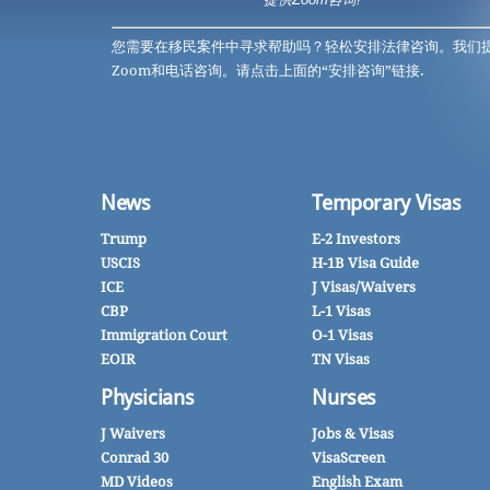
提供Zoom咨询!
您需要在移民案件中寻求帮助吗？轻松安排法律咨询。我们
Zoom和电话咨询。请点击上面的“安排咨询”链接.
News
Temporary Visas
Trump
E-2 Investors
USCIS
H-1B Visa Guide
ICE
J Visas/Waivers
CBP
L-1 Visas
Immigration Court
O-1 Visas
EOIR
TN Visas
Physicians
Nurses
J Waivers
Jobs & Visas
Conrad 30
VisaScreen
MD Videos
English Exam