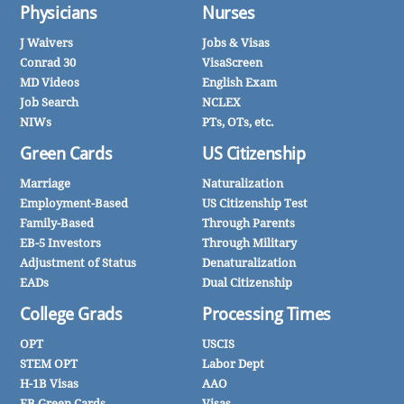
Physicians
Nurses
J Waivers
Jobs & Visas
Conrad 30
VisaScreen
MD Videos
English Exam
Job Search
NCLEX
NIWs
PTs, OTs, etc.
Green Cards
US Citizenship
Marriage
Naturalization
Employment-Based
US Citizenship Test
Family-Based
Through Parents
EB-5 Investors
Through Military
Adjustment of Status
Denaturalization
EADs
Dual Citizenship
College Grads
Processing Times
OPT
USCIS
STEM OPT
Labor Dept
H-1B Visas
AAO
EB Green Cards
Visas