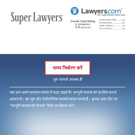
समय निर्धारण करें
जूम परामर्श उपलब्ध हैं!
क्या आप अपने प्रवासन मामले में मदद चाहते हैं? कानूनी परामर्श को क्रमित करना
आसान है। हम जूम और टेलीफोनिक परामर्श प्रदान करते हैं। कृपया ऊपर दिए गए
"कानूनी परामर्श की योजना" लिंक पर क्लिक करें।