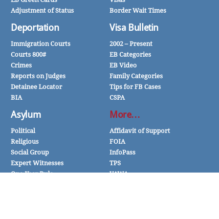
Adjustment of Status
Border Wait Times
Deportation
Visa Bulletin
Immigration Courts
2002 – Present
Courts 800#
EB Categories
Crimes
EB Video
Reports on Judges
Family Categories
Detainee Locator
Tips for FB Cases
BIA
CSPA
Asylum
More…
Political
Affidavit of Support
Religious
FOIA
Social Group
InfoPass
Expert Witnesses
TPS
One-Year Rule
VAWA
इस वेबसाइट पर या इससे जुड़े पृष्ठों, दस्तावेज़, टिप्पणियाँ, उत्तर, ईमेल, लेख या अन्य संचारों में दिए किसी भी ज़रा भी किसी व्यक्तिगत मामले या स्थिति
के लिए कानूनी सलाह के रूप में नहीं लिया जाना चाहिए। उत्तर और जानकारी का उद्देश्य सामान्य होने का है और किसी विशेष स्थिति के लिए निर्भर