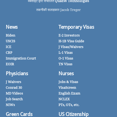
वेबसाइट द्वारा संचालित
QuadW Technologies
तकनीकी सलाहकार Jacob Treger
News
Temporary Visas
Biden
E-2 Investors
USCIS
H-1B Visa Guide
ICE
J Visas/Waivers
CBP
L-1 Visas
Immigration Court
O-1 Visas
EOIR
TN Visas
Physicians
Nurses
J Waivers
Jobs & Visas
Conrad 30
VisaScreen
MD Videos
English Exam
Job Search
NCLEX
NIWs
PTs, OTs, etc.
Green Cards
US Citizenship