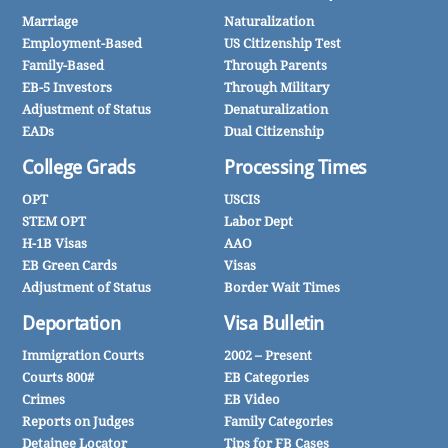
Marriage
Naturalization
Employment-Based
US Citizenship Test
Family-Based
Through Parents
EB-5 Investors
Through Military
Adjustment of Status
Denaturalization
EADs
Dual Citizenship
College Grads
Processing Times
OPT
USCIS
STEM OPT
Labor Dept
H-1B Visas
AAO
EB Green Cards
Visas
Adjustment of Status
Border Wait Times
Deportation
Visa Bulletin
Immigration Courts
2002 – Present
Courts 800#
EB Categories
Crimes
EB Video
Reports on Judges
Family Categories
Detainee Locator
Tips for FB Cases