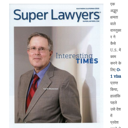
एक
अद्भुत
क्षमता
वाले
वास्तुका
र ने
कैसे
U.S. में
काम
करने के
लिए
O-
1 visa
प्राप्त
किया,
हालांकि
पहले
उसे देश
में
प्रवेश