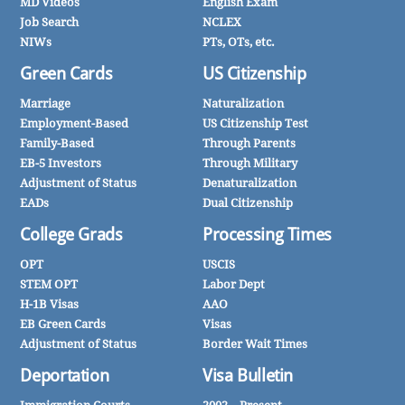
MD Videos
English Exam
Job Search
NCLEX
NIWs
PTs, OTs, etc.
Green Cards
US Citizenship
Marriage
Naturalization
Employment-Based
US Citizenship Test
Family-Based
Through Parents
EB-5 Investors
Through Military
Adjustment of Status
Denaturalization
EADs
Dual Citizenship
College Grads
Processing Times
OPT
USCIS
STEM OPT
Labor Dept
H-1B Visas
AAO
EB Green Cards
Visas
Adjustment of Status
Border Wait Times
Deportation
Visa Bulletin