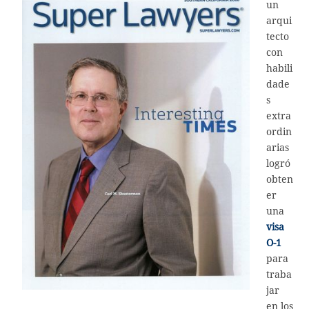
un
arqui
tecto
con
habili
dade
s
extra
ordin
arias
logró
obten
er
una
visa
O-1
para
traba
jar
en los