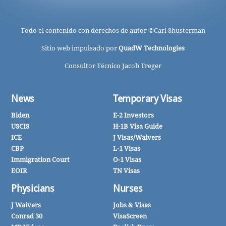
Todo el contenido con derechos de autor ©
Carl Shusterman
Sitio web impulsado por
QuadW Technologies
Consultor Técnico Jacob Treger
News
Temporary Visas
Biden
E-2 Investors
USCIS
H-1B Visa Guide
ICE
J Visas/Waivers
CBP
L-1 Visas
Immigration Court
O-1 Visas
EOIR
TN Visas
Physicians
Nurses
J Waivers
Jobs & Visas
Conrad 30
VisaScreen