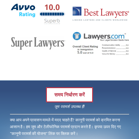
समय निर्धारण करें
जूम परामर्श उपलब्ध हैं!
क्या आप अपने प्रवासन मामले में मदद चाहते हैं? कानूनी परामर्श को क्रमित करना
आसान है। हम जूम और टेलीफोनिक परामर्श प्रदान करते हैं। कृपया ऊपर दिए गए
"कानूनी परामर्श की योजना" लिंक पर क्लिक करें।