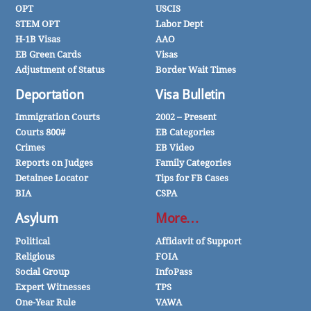
OPT
USCIS
STEM OPT
Labor Dept
H-1B Visas
AAO
EB Green Cards
Visas
Adjustment of Status
Border Wait Times
Deportation
Visa Bulletin
Immigration Courts
2002 – Present
Courts 800#
EB Categories
Crimes
EB Video
Reports on Judges
Family Categories
Detainee Locator
Tips for FB Cases
BIA
CSPA
Asylum
More…
Political
Affidavit of Support
Religious
FOIA
Social Group
InfoPass
Expert Witnesses
TPS
One-Year Rule
VAWA