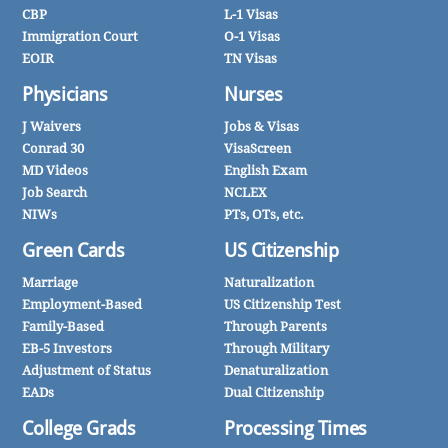
CBP
L-1 Visas
Immigration Court
O-1 Visas
EOIR
TN Visas
Physicians
Nurses
J Waivers
Jobs & Visas
Conrad 30
VisaScreen
MD Videos
English Exam
Job Search
NCLEX
NIWs
PTs, OTs, etc.
Green Cards
US Citizenship
Marriage
Naturalization
Employment-Based
US Citizenship Test
Family-Based
Through Parents
EB-5 Investors
Through Military
Adjustment of Status
Denaturalization
EADs
Dual Citizenship
College Grads
Processing Times