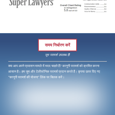
समय निर्धारण करें
जूम परामर्श उपलब्ध हैं!
क्या आप अपने प्रवासन मामले में मदद चाहते हैं? कानूनी परामर्श को क्रमित करना
आसान है। हम जूम और टेलीफोनिक परामर्श प्रदान करते हैं। कृपया ऊपर दिए गए
"कानूनी परामर्श की योजना" लिंक पर क्लिक करें।