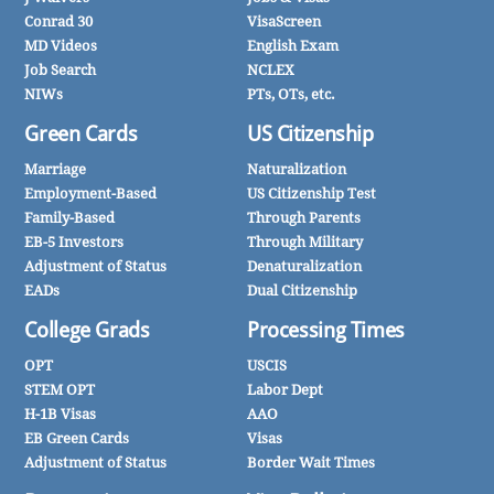
Conrad 30
VisaScreen
MD Videos
English Exam
Job Search
NCLEX
NIWs
PTs, OTs, etc.
Green Cards
US Citizenship
Marriage
Naturalization
Employment-Based
US Citizenship Test
Family-Based
Through Parents
EB-5 Investors
Through Military
Adjustment of Status
Denaturalization
EADs
Dual Citizenship
College Grads
Processing Times
OPT
USCIS
STEM OPT
Labor Dept
H-1B Visas
AAO
EB Green Cards
Visas
Adjustment of Status
Border Wait Times