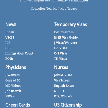
Sitio web impulsado por
QuadW Technologies
Consultor Técnico Jacob Treger
News
Temporary Visas
Biden
E-2 Investors
USCIS
H-1B Visa Guide
ICE
J Visas/Waivers
CBP
L-1 Visas
Immigration Court
O-1 Visas
EOIR
TN Visas
Physicians
Nurses
J Waivers
Jobs & Visas
Conrad 30
VisaScreen
MD Videos
English Exam
Job Search
NCLEX
NIWs
PTs, OTs, etc.
Green Cards
US Citizenship