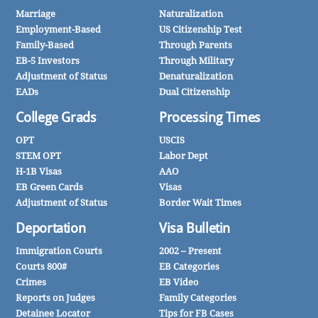
Marriage
Naturalization
Employment-Based
US Citizenship Test
Family-Based
Through Parents
EB-5 Investors
Through Military
Adjustment of Status
Denaturalization
EADs
Dual Citizenship
College Grads
Processing Times
OPT
USCIS
STEM OPT
Labor Dept
H-1B Visas
AAO
EB Green Cards
Visas
Adjustment of Status
Border Wait Times
Deportation
Visa Bulletin
Immigration Courts
2002 – Present
Courts 800#
EB Categories
Crimes
EB Video
Reports on Judges
Family Categories
Detainee Locator
Tips for FB Cases