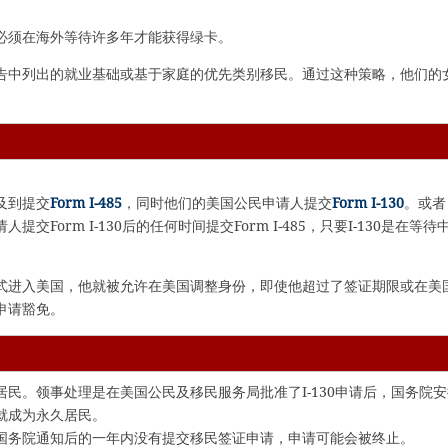
必须在海外等待许多年才能获得绿卡。
告中列出的就业基础或基于家庭的优先类别移民。通过这种策略，他们的
及到提交
Form I-485
，同时他们的美国公民申请人提交
Form I-130
。或者
交Form I-130后的任何时间提交Form I-485，只要I-130是在等待
式进入美国，他就被允许在美国调整身份，即使他超过了签证期限或在美
申请豁免。
民。领事处理是在美国公民及移民服务局批准了I-130申请后，国务院安
就成为永久居民。
国务院通知后的一年内没有提交移民签证申请，申请可能会被终止。