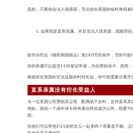
是的，只要你合法入境美国，无论你在美国的临时身份逾
如果我是直系亲属，并且非法入境美国，我能否在
除非你符合《移民和国籍法》第245i节的条件，否则可能
你的亲属可以提交I-130签证申请，为你赞助绿卡。然
根据你在美国的非法逗留的时间长短，你可能需要在离开美国
直系亲属没有衍生受益人
当一位美国公民赞助其父母、配偶或子女时，这些直系亲
例如，假设一个成年绿卡持有者自然化成为公民，想要为
国。
但他们可以带他们15岁的女儿一起来吗？答案是不能。
作为直系亲属移民。