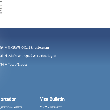
有内容版权所有 ©
Carl Shusterman
站由技术顾问提供
QuadW Technologies
顾问 Jacob Treger
ortation
Visa Bulletin
gration Courts
2002 – Present