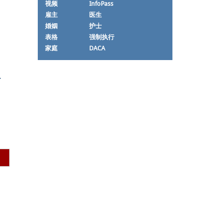
视频
InfoPass
雇主
医生
婚姻
护士
表格
强制执行
家庭
DACA