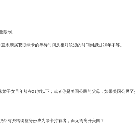
量限制。
。非直系亲属获取绿卡的等待时间从相对较短的时间到超过20年不等。
未婚子女且年龄在21岁以下；或者你是美国公民的父母，如果美国公民至
仍然有资格调整身份成为绿卡持有者，而无需离开美国？