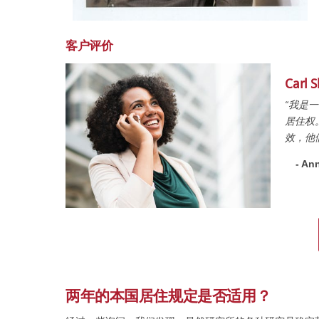
客户评价
Carl
“我是
居住权
效，他
- Ann
两年的本国居住规定是否适用？