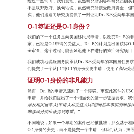
经过一些询问，我们发现，虽然研究所的各种研究员确实获
不是联邦政府。换句话说，虽然研究所接受政府资金，但D
实，他们迅速向研究所提供了一封证明Dr. B不受两年本
O-1签证还是O-1身份？
我们的下一个任务是向美国移民局申请，以改变Dr. B
家，已经是O-1申请的受益人。Dr. B的计划是出国获得
全审查。这个过程可能会延迟他正在进行的癌症研究项目
我们成功地说服国务院承认Dr. B不受两年的本国居住要
们提交了一个从J-1到O-1的身份变更申请，使用了高级处
证明O-1身份的非凡能力
然而，Dr. B的申请又遇到了一个障碍。审查此案件的USCI
申请，并给我们提出了一个相当长的进一步证据要求。我们
涉及相同当事人(申请人和受益人)和相同基本事实的非
非移民分类应该得到尊重。”
不同地说，如果一个早期的案件已经被批准，那么基于相同
O-1身份的变更，而不是提交一个申请，但我们认为，按