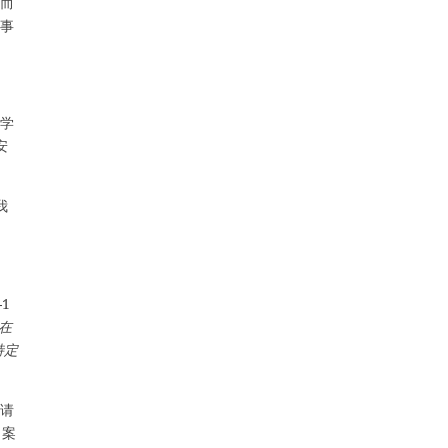
，而
事
科学
安
我
1
“在
特定
申请
，案