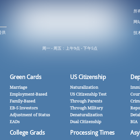
所
网
提供
技术
周一 - 周五：上午9点 - 下午5点
Green Cards
US Citizenship
Dep
Marriage
Naturalization
Immi
Employment-Based
US Citizenship Test
Cour
Family-Based
Through Parents
Crim
EB-5 Investors
Through Military
Repo
Adjustment of Status
Denaturalization
Deta
EADs
Dual Citizenship
BIA
College Grads
Processing Times
Asy