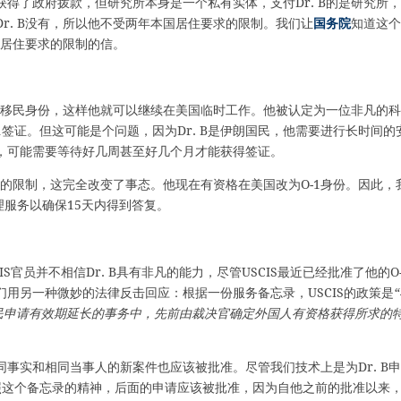
得了政府拨款，但研究所本身是一个私有实体，支付Dr. B的是研究所
r. B没有，所以他不受两年本国居住要求的限制。我们让
国务院
知道这个
国居住要求的限制的信。
的非移民身份，这样他就可以继续在美国临时工作。他被认定为一位非凡的
O-1签证。但这可能是个问题，因为Dr. B是伊朗国民，他需要进行长时间的
，可能需要等待好几周甚至好几个月才能获得签证。
求的限制，这完全改变了事态。他现在有资格在美国改为O-1身份。因此，
理服务以确保15天内得到答复。
S官员并不相信Dr. B具有非凡的能力，尽管USCIS最近已经批准了他的O-
用另一种微妙的法律反击回应：根据一份服务备忘录，USCIS的政策是
移民申请有效期延长的事务中，先前由裁决官确定外国人有资格获得所求的
事实和相同当事人的新案件也应该被批准。尽管我们技术上是为Dr. B
照这个备忘录的精神，后面的申请应该被批准，因为自他之前的批准以来