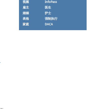
视频
InfoPass
雇主
医生
婚姻
护士
表格
强制执行
家庭
DACA