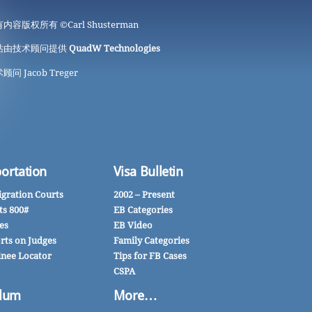
有内容版权所有 ©
Carl Shusterman
站由技术顾问提供
QuadW Technologies
顾问 Jacob Treger
ortation
Visa Bulletin
gration Courts
2002 – Present
ts 800#
EB Categories
es
EB Video
rts on Judges
Family Categories
inee Locator
Tips for FB Cases
CSPA
lum
More…