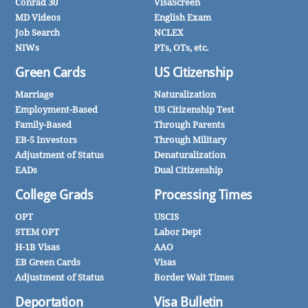
Conrad 30
VisaScreen
MD Videos
English Exam
Job Search
NCLEX
NIWs
PTs, OTs, etc.
Green Cards
US Citizenship
Marriage
Naturalization
Employment-Based
US Citizenship Test
Family-Based
Through Parents
EB-5 Investors
Through Military
Adjustment of Status
Denaturalization
EADs
Dual Citizenship
College Grads
Processing Times
OPT
USCIS
STEM OPT
Labor Dept
H-1B Visas
AAO
EB Green Cards
Visas
Adjustment of Status
Border Wait Times
Deportation
Visa Bulletin