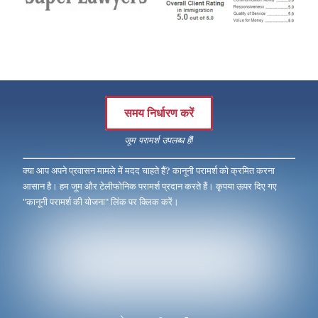
समय निर्धारण करें
जूम परामर्श उपलब्ध हैं!
क्या आप अपने प्रवासन मामले में मदद चाहते हैं? कानूनी परामर्श को क्रमित करना
आसान है। हम जूम और टेलीफोनिक परामर्श प्रदान करते हैं। कृपया ऊपर दिए गए
"कानूनी परामर्श की योजना" लिंक पर क्लिक करें।