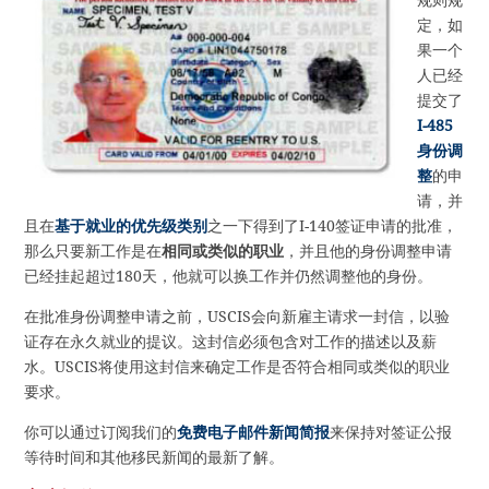
定，如
果一个
人已经
提交了
I-485
身份调
整
的申
请，并
且在
基于就业的优先级类别
之一下得到了I-140签证申请的批准，
那么只要新工作是在
相同或类似的职业
，并且他的身份调整申请
已经挂起超过180天，他就可以换工作并仍然调整他的身份。
在批准身份调整申请之前，USCIS会向新雇主请求一封信，以验
证存在永久就业的提议。这封信必须包含对工作的描述以及薪
水。USCIS将使用这封信来确定工作是否符合相同或类似的职业
要求。
你可以通过订阅我们的
免费电子邮件新闻简报
来保持对签证公报
等待时间和其他移民新闻的最新了解。