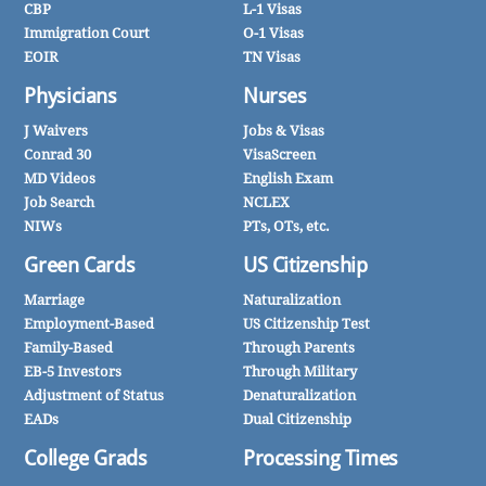
CBP
L-1 Visas
Immigration Court
O-1 Visas
EOIR
TN Visas
Physicians
Nurses
J Waivers
Jobs & Visas
Conrad 30
VisaScreen
MD Videos
English Exam
Job Search
NCLEX
NIWs
PTs, OTs, etc.
Green Cards
US Citizenship
Marriage
Naturalization
Employment-Based
US Citizenship Test
Family-Based
Through Parents
EB-5 Investors
Through Military
Adjustment of Status
Denaturalization
EADs
Dual Citizenship
College Grads
Processing Times