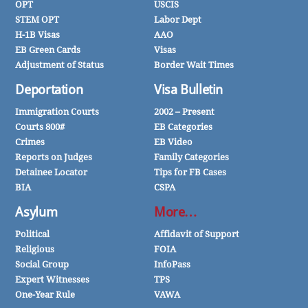
OPT
USCIS
STEM OPT
Labor Dept
H-1B Visas
AAO
EB Green Cards
Visas
Adjustment of Status
Border Wait Times
Deportation
Visa Bulletin
Immigration Courts
2002 – Present
Courts 800#
EB Categories
Crimes
EB Video
Reports on Judges
Family Categories
Detainee Locator
Tips for FB Cases
BIA
CSPA
Asylum
More…
Political
Affidavit of Support
Religious
FOIA
Social Group
InfoPass
Expert Witnesses
TPS
One-Year Rule
VAWA