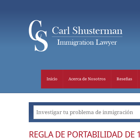
Skip
to
content
Inicio
Acerca de Nosotros
Reseñas
REGLA DE PORTABILIDAD DE 1