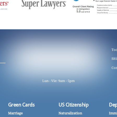
Tod
Sit
Con
Lun - Vie: 9am - 5pm
Green Cards
US Citizenship
Dep
Marriage
Naturalization
Immi