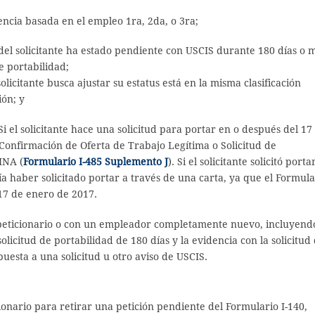
encia basada en el empleo 1ra, 2da, o 3ra;
del solicitante ha estado pendiente con USCIS durante 180 días o 
e portabilidad;
olicitante busca ajustar su estatus está en la misma clasificación
ión; y
 Si el solicitante hace una solicitud para portar en o después del 17
 Confirmación de Oferta de Trabajo Legítima o Solicitud de
 INA (
Formulario I-485 Suplemento J
). Si el solicitante solicitó porta
ría haber solicitado portar a través de una carta, ya que el Formula
 17 de enero de 2017.
 peticionario o con un empleador completamente nuevo, incluyend
olicitud de portabilidad de 180 días y la evidencia con la solicitud
uesta a una solicitud u otro aviso de USCIS.
cionario para retirar una petición pendiente del Formulario I-140,