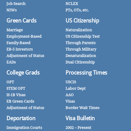
Job Search
NCLEX
NIWs
PTs, OTs, etc.
Green Cards
US Citizenship
Marriage
Naturalization
Employment-Based
US Citizenship Test
Family-Based
Through Parents
EB-5 Investors
Through Military
Adjustment of Status
Denaturalization
EADs
Dual Citizenship
College Grads
Processing Times
OPT
USCIS
STEM OPT
Labor Dept
H-1B Visas
AAO
EB Green Cards
Visas
Adjustment of Status
Border Wait Times
Deportation
Visa Bulletin
Immigration Courts
2002 – Present