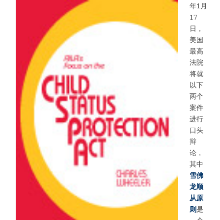
年1月
17
日，
美国
最高
法院
将就
以下
两个
案件
进行
口头
辩
论，
其中
雪佛
龙顺
从原
则
是