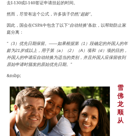
去I-130或I-140签证申请挂起的时间。
然而，尽管有这个公式，许多孩子仍然
“超龄”
。
因此，国会在CSPA中包含了以下
“自动转换”
条款，以帮助防止家
庭分离：
“（3）优先日期保留。——如果根据第（1）段确定的外国人的年
龄为21岁或以上，用于第（a）（2）（A）项和（d）项的目的，
外国人的申请应自动转换为适当的类别，并且外国人应保留收到
原始申请时颁发的原始优先日期。”
&nsbp;
雪
佛
龙
顺
从