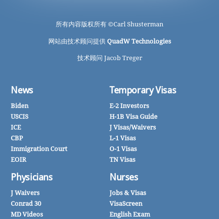
所有内容版权所有 ©
Carl Shusterman
网站由技术顾问提供
QuadW Technologies
技术顾问 Jacob Treger
News
Temporary Visas
Biden
E-2 Investors
USCIS
H-1B Visa Guide
ICE
J Visas/Waivers
CBP
L-1 Visas
Immigration Court
O-1 Visas
EOIR
TN Visas
Physicians
Nurses
J Waivers
Jobs & Visas
Conrad 30
VisaScreen
MD Videos
English Exam