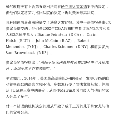
虽然政府没有上诉第五巡回法院在
哈立德诉霍尔德
案中的决定，
但他们决定将第九巡回法院的决定上诉到美国最高法院。
各种团体向最高法院提交了法庭之友简报。其中一份简报是由6名
参议员提交的，他们是2002年CSPA颁布时在参议院的3名共和党
人和3名民主党人：Dianne Feinstein（D-CA）、Orrin
Hatch（R-UT）、John McCain（R-AZ）、Robert
Menendez（D-NJ）、Charles Schumer（D-NY）和前参议员
Sam Brownback（R-KS）。
参议员的简报指出，
“法院不应允许总检察长在CSPA中引入模糊
性，而那里本不存在模糊性。”
尽管如此，2014年，美国最高法院以5-4的决定，发现CSPA的自
动转换条款的语言含糊不清。多数派行使了雪佛龙顺从权，并顺
从了BIA在
王案
中的决定，从而使Melvin及其同龄人与他们的家
人分离了多年。
对一个错误的机构决定的顺从导致了成千上万的儿子和女儿与他
们的父母分离。