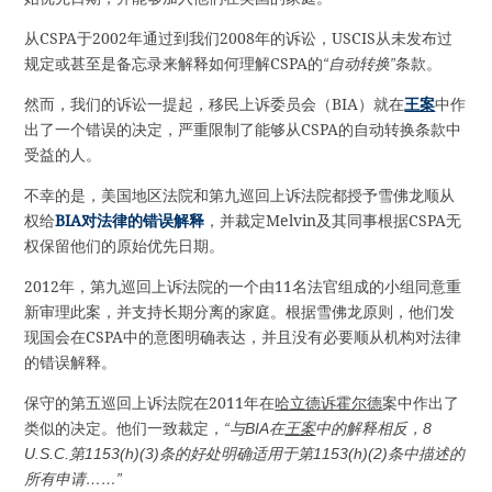
从CSPA于2002年通过到我们2008年的诉讼，USCIS从未发布过
规定或甚至是备忘录来解释如何理解CSPA的
“自动转换”
条款。
然而，我们的诉讼一提起，移民上诉委员会（BIA）就在
王案
中作
出了一个错误的决定，严重限制了能够从CSPA的自动转换条款中
受益的人。
不幸的是，美国地区法院和第九巡回上诉法院都授予雪佛龙顺从
权给
BIA对法律的错误解释
，并裁定Melvin及其同事根据CSPA无
权保留他们的原始优先日期。
2012年，第九巡回上诉法院的一个由11名法官组成的小组同意重
新审理此案，并支持长期分离的家庭。根据雪佛龙原则，他们发
现国会在CSPA中的意图明确表达，并且没有必要顺从机构对法律
的错误解释。
保守的第五巡回上诉法院在2011年在
哈立德诉霍尔德
案中作出了
类似的决定。他们一致裁定，
“与BIA在
王案
中的解释相反，8
U.S.C.第1153(h)(3)条的好处明确适用于第1153(h)(2)条中描述的
所有申请……”