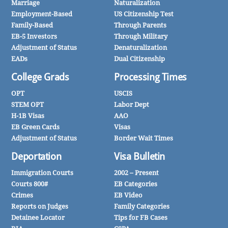
Marriage
Naturalization
Employment-Based
US Citizenship Test
Family-Based
Through Parents
EB-5 Investors
Through Military
Adjustment of Status
Denaturalization
EADs
Dual Citizenship
College Grads
Processing Times
OPT
USCIS
STEM OPT
Labor Dept
H-1B Visas
AAO
EB Green Cards
Visas
Adjustment of Status
Border Wait Times
Deportation
Visa Bulletin
Immigration Courts
2002 – Present
Courts 800#
EB Categories
Crimes
EB Video
Reports on Judges
Family Categories
Detainee Locator
Tips for FB Cases