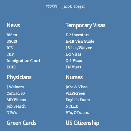
技术顾问 Jacob Treger
News
Temporary Visas
Biden
E-2 Investors
USCIS
H-1B Visa Guide
ICE
J Visas/Waivers
CBP
L-1 Visas
Immigration Court
O-1 Visas
EOIR
TN Visas
Physicians
Nurses
J Waivers
Jobs & Visas
Conrad 30
VisaScreen
MD Videos
English Exam
Job Search
NCLEX
NIWs
PTs, OTs, etc.
Green Cards
US Citizenship