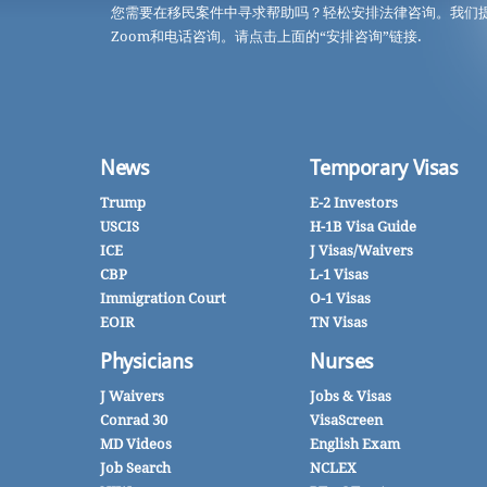
您需要在移民案件中寻求帮助吗？轻松安排法律咨询。我们
Zoom和电话咨询。请点击上面的“安排咨询”链接.
News
Temporary Visas
Trump
E-2 Investors
USCIS
H-1B Visa Guide
ICE
J Visas/Waivers
CBP
L-1 Visas
Immigration Court
O-1 Visas
EOIR
TN Visas
Physicians
Nurses
J Waivers
Jobs & Visas
Conrad 30
VisaScreen
MD Videos
English Exam
Job Search
NCLEX