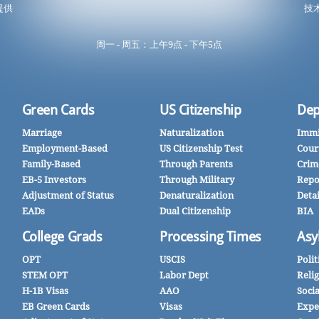
提供
技术
周一 - 周五：上午9点 - 下午5点
Green Cards
US Citizenship
Dep
Marriage
Naturalization
Immi
Employment-Based
US Citizenship Test
Cour
Family-Based
Through Parents
Crim
EB-5 Investors
Through Military
Repo
Adjustment of Status
Denaturalization
Deta
EADs
Dual Citizenship
BIA
College Grads
Processing Times
Asy
OPT
USCIS
Polit
STEM OPT
Labor Dept
Reli
H-1B Visas
AAO
Soci
EB Green Cards
Visas
Expe