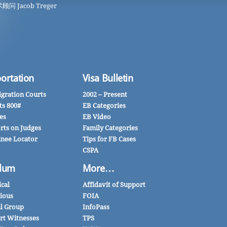
顾问 Jacob Treger
ortation
Visa Bulletin
gration Courts
2002 – Present
ts 800#
EB Categories
es
EB Video
rts on Judges
Family Categories
inee Locator
Tips for FB Cases
CSPA
lum
More…
ical
Affidavit of Support
gious
FOIA
al Group
InfoPass
rt Witnesses
TPS