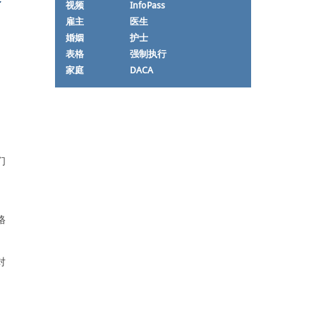
视频
InfoPass
雇主
医生
婚姻
护士
表格
强制执行
家庭
DACA
们
格
对