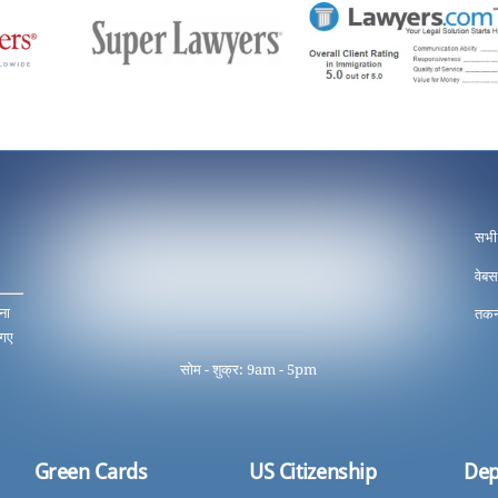
सभी
वेबस
ना
तकन
 गए
सोम - शुक्र: 9am - 5pm
Green Cards
US Citizenship
Dep