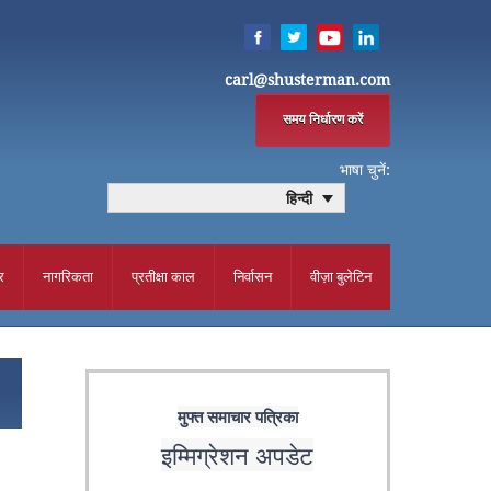
carl@shusterman.com
समय निर्धारण करें
भाषा चुनें:
हिन्दी
र
नागरिकता
प्रतीक्षा काल
निर्वासन
वीज़ा बुलेटिन
मुफ्त समाचार पत्रिका
इम्मिग्रेशन अपडेट