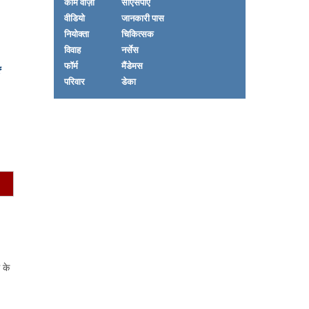
काम वीज़ा
सीएसपीए
वीडियो
जानकारी पास
नियोक्ता
चिकित्सक
विवाह
नर्सेस
फॉर्म
मैंडेमस
परिवार
डेका
ि के