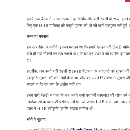
हमारी एक बैठक में मानव संसाधन प्रतिनिधि और श्री रेड्डी के साथ, हमने ए
लिए एक H-1B याचिका की मंजूरी प्राप्त की थी जो कभी प्रयुक्त नहीं हुई
धन्यवाद भगवान!
हम उत्साहित थे क्योंकि इसका मतलब था कि हमारे ग्राहक की H-1B याचिका
होते ही उसे नौकरी पर रख सकते थे। पिछले छह साल में जो व्यक्ति प्राथ
है।
हालांकि, जब हमने श्री रेड्डी से H-1B पेटीशन की स्वीकृति की सूचना की प
स्वीकृति सूचना को कभी नहीं देखा था, और वह अपने नियोक्ता से सूचना की
सकते थे कि वह कैप के अधीन नहीं था?
हमने श्री रेड्डी से कहा कि वह अपने सभी प्रवासी कागजात की जाँच करें 
नियोक्ताओं के पत्र की प्रति पा ली थी, जो उसके L-1B वीजा साक्षात्का
पत्र में H-1B स्वीकृति प्राप्ति संख्या शामिल थी।
सोने पे सुहागा!
जब हमने USCIS वेबसाइट के
Check Case Status
अनुभाग में प्राप