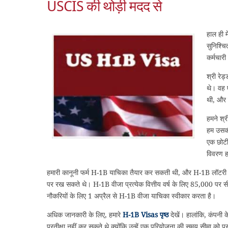
USCIS की थोड़ी मदद से
हाल ही म
सुनिश्चि
कर्मचार
श्री रेड
थे। वह 
थी, और 
हमने श्र
हम उसकी
एक छोटी
विवरण ह
हमारी कानूनी फर्म H-1B याचिका तैयार कर सकती थी, और H-1B लॉटरी में 
पर रख सकते थे। H-1B वीजा प्रत्येक वित्तीय वर्ष के लिए 85,000 पर सीम
नौकरियों के लिए 1 अप्रैल से H-1B वीजा याचिका स्वीकार करता है।
अधिक जानकारी के लिए, हमारे
H-1B Visas पृष्ठ
देखें। हालांकि, कंपनी 
प्रतीक्षा नहीं कर सकते थे क्योंकि उन्हें एक परियोजना की समय सीमा को प