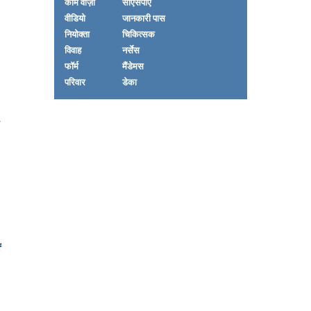
काम वीज़ा
सीएसपीए
वीडियो
जानकारी पास
नियोक्ता
चिकित्सक
विवाह
नर्सेस
फॉर्म
मैंडेमस
परिवार
डेका