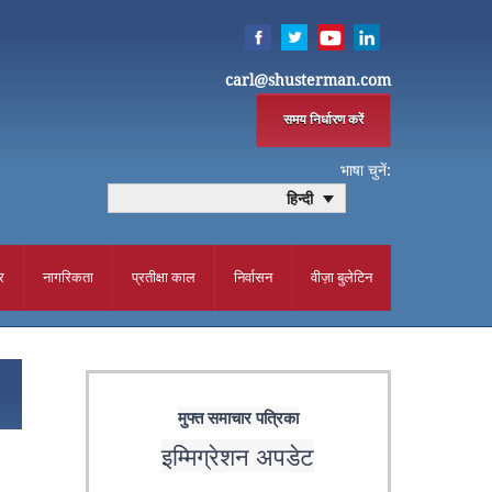
carl@shusterman.com
समय निर्धारण करें
भाषा चुनें:
हिन्दी
र
नागरिकता
प्रतीक्षा काल
निर्वासन
वीज़ा बुलेटिन
मुफ्त समाचार पत्रिका
इम्मिग्रेशन अपडेट