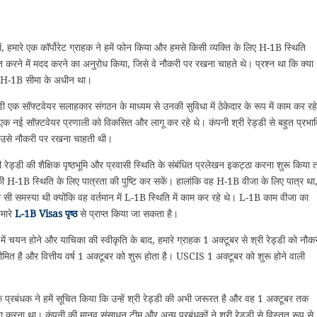
ें, हमारे एक कॉर्पोरेट ग्राहक ने हमें फोन किया और हमसे किसी व्यक्ति के लिए H-1B स्थिति
त करने में मदद करने का अनुरोध किया, जिसे वे नौकरी पर रखना चाहते थे। प्रश्न था कि क्या
ी H-1B सीमा के अधीन था।
्डी एक सॉफ्टवेयर सलाहकार संगठन के माध्यम से उनकी सुविधा में ठेकेदार के रूप में काम कर रहे
एक नई सॉफ़्टवेयर प्रणाली को विकसित और लागू कर रहे थे। कंपनी श्री रेड्डी से बहुत प्रभा
उसे नौकरी पर रखना चाहती थी।
ी रेड्डी की शैक्षिक पृष्ठभूमि और प्रवासी स्थिति के संबंधित प्रलेखन इकट्ठा करना शुरू किया 
 H-1B स्थिति के लिए पात्रता की पुष्टि कर सकें। हालांकि वह H-1B वीजा के लिए पात्र था
 सी समस्या थी क्योंकि वह वर्तमान में L-1B स्थिति में काम कर रहे थे। L-1B काम वीजा का
मारे
L-1B Visas पृष्ठ
से प्राप्त किया जा सकता है।
चयन होने और याचिका की स्वीकृति के बाद, हमारे ग्राहक 1 अक्टूबर से श्री रेड्डी को नौक
ित है और वित्तीय वर्ष 1 अक्टूबर को शुरू होता है। USCIS 1 अक्टूबर को शुरू होने वाली
के प्रबंधक ने हमें सूचित किया कि उन्हें श्री रेड्डी की अभी जरूरत है और वह 1 अक्टूबर तक
ूरा करना था। कंपनी की मानव संसाधन टीम और अन्य प्रबंधकों ने श्री रेड्डी से विस्तृत रूप से