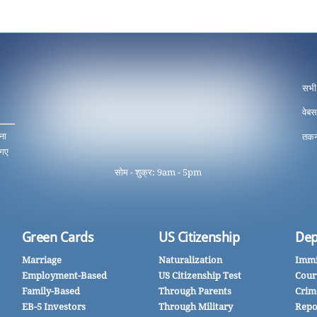
सभी
वेबस
ना
तकन
 गए
सोम - शुक्र: 9am - 5pm
Green Cards
US Citizenship
Dep
Marriage
Naturalization
Immi
Employment-Based
US Citizenship Test
Cour
Family-Based
Through Parents
Crim
EB-5 Investors
Through Military
Repo