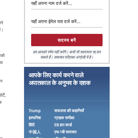
ने
ैं।
हम आपको स्पैम नहीं करेंगे। कभी भी सदस्यता रद्द कर
पको
सकते हैं। समाचार पत्रिका अंग्रेज़ी में है।
या
आपके लिए कार्य करने वाले
दन
अपातकाल के अनुभव के दशक
टें,
े
Trump
सफलता की कहानियाँ
इस्पानिश
ग्राहक समीक्षा
हिंदी
EB हरा कार्ड
中国人
एच-1बी समाचार