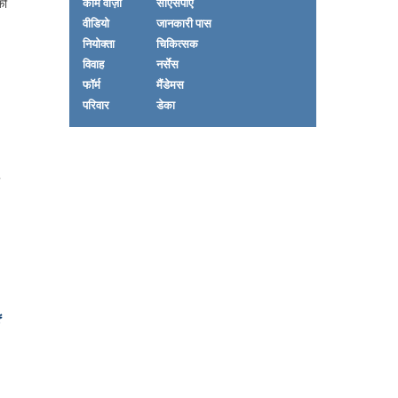
काम वीज़ा
सीएसपीए
ी
वीडियो
जानकारी पास
नियोक्ता
चिकित्सक
विवाह
नर्सेस
फॉर्म
मैंडेमस
परिवार
डेका