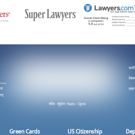
सभी
वेबस
ना
तकन
 गए
सोम - शुक्र: 9am - 5pm
Green Cards
US Citizenship
Dep