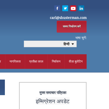
carl@shusterman.com
समय निर्धारण करें
भाषा चुनें:
हिन्दी
र
नागरिकता
प्रतीक्षा काल
निर्वासन
वीज़ा बुलेटिन
मुफ्त समाचार पत्रिका
इम्मिग्रेशन अपडेट