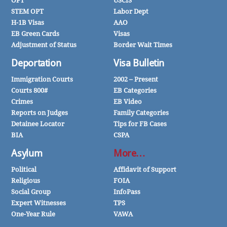
OPT
USCIS
STEM OPT
Labor Dept
H-1B Visas
AAO
EB Green Cards
Visas
Adjustment of Status
Border Wait Times
Deportation
Visa Bulletin
Immigration Courts
2002 – Present
Courts 800#
EB Categories
Crimes
EB Video
Reports on Judges
Family Categories
Detainee Locator
Tips for FB Cases
BIA
CSPA
Asylum
More…
Political
Affidavit of Support
Religious
FOIA
Social Group
InfoPass
Expert Witnesses
TPS
One-Year Rule
VAWA