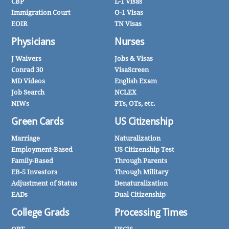
CBP
L-1 Visas
Immigration Court
O-1 Visas
EOIR
TN Visas
Physicians
Nurses
J Waivers
Jobs & Visas
Conrad 30
VisaScreen
MD Videos
English Exam
Job Search
NCLEX
NIWs
PTs, OTs, etc.
Green Cards
US Citizenship
Marriage
Naturalization
Employment-Based
US Citizenship Test
Family-Based
Through Parents
EB-5 Investors
Through Military
Adjustment of Status
Denaturalization
EADs
Dual Citizenship
College Grads
Processing Times