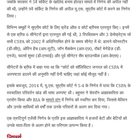
जबकि सरकार ने 5वें सर्किट के खालिद बनाम होल्डर मामले में निर्णय की अपील नहीं
की थी, उन्होंने 9वें सर्किट के निर्णय की अपील यू.एस. सुप्रीम कोर्ट में करने का निर्णय
लिया।
विभिन्न समूहों ने सुप्रीम कोर्ट के लिए फ्रेंड ऑफ द कोर्ट ब्रीफ्स प्रस्तुत किए। इनमें
से एक ब्रीफ 6 सीनेटरों द्वारा प्रस्तुत की गई थी, 3 रिपब्लिकन और 3 डेमोक्रेट्स जो
सभी CSPA को 2002 में अधिनियमित होने के समय सीनेट में थे: डायने फीनस्टीन
(डी-सीए), ओरिन हैच (आर-यूटी), जॉन मैककेन (आर-एज़), रॉबर्ट मेनेंडेज़ (डी-
एनजे), चार्ल्स शूमर (डी-एनवाई) और पूर्व सीनेटर सैम ब्राउनबैक (आर-केएस)।
सीनेटरों के ब्रीफ में कहा गया था कि “कोर्ट को सॉलिसिटर जनरल को CSPA में
अस्पष्टता डालने की अनुमति नहीं देनी चाहिए जहां कोई मौजूद नहीं है।
इसके बावजूद, 2014 में, यू.एस. सुप्रीम कोर्ट ने 5-4 के निर्णय में पाया कि CSPA के
स्वचालित परिवर्तन खंड की भाषा अस्पष्ट थी। बहुमत ने चेवरॉन आज्ञाकारिता का
प्रयोग किया और BIA के
मामले वांग
में निर्णय को स्थगित कर दिया, जिससे मेल्विन
और उनके साथियों को वर्षों तक उनके परिवारों से अलग कर दिया गया।
एक त्रुटिपूर्ण एजेंसी निर्णय के प्रति इस आज्ञाकारिता ने हजारों बेटों और बेटियों को
उनके माता-पिता से अलग होने का परिणाम उत्पन्न किया है।
निष्कर्ष