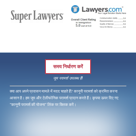
समय निर्धारण करें
जूम परामर्श उपलब्ध हैं!
क्या आप अपने प्रवासन मामले में मदद चाहते हैं? कानूनी परामर्श को क्रमित करना
आसान है। हम जूम और टेलीफोनिक परामर्श प्रदान करते हैं। कृपया ऊपर दिए गए
"कानूनी परामर्श की योजना" लिंक पर क्लिक करें।