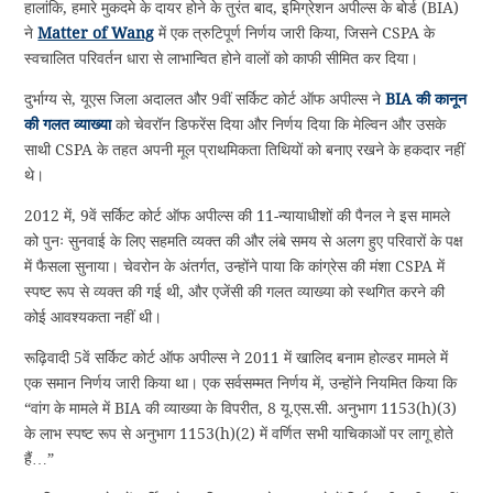
हालांकि, हमारे मुकदमे के दायर होने के तुरंत बाद, इमिग्रेशन अपील्स के बोर्ड (BIA)
ने
Matter of Wang
में एक त्रुटिपूर्ण निर्णय जारी किया, जिसने CSPA के
स्वचालित परिवर्तन धारा से लाभान्वित होने वालों को काफी सीमित कर दिया।
दुर्भाग्य से, यूएस जिला अदालत और 9वीं सर्किट कोर्ट ऑफ अपील्स ने
BIA की कानून
की गलत व्याख्या
को चेवरॉन डिफरेंस दिया और निर्णय दिया कि मेल्विन और उसके
साथी CSPA के तहत अपनी मूल प्राथमिकता तिथियों को बनाए रखने के हकदार नहीं
थे।
2012 में, 9वें सर्किट कोर्ट ऑफ अपील्स की 11-न्यायाधीशों की पैनल ने इस मामले
को पुनः सुनवाई के लिए सहमति व्यक्त की और लंबे समय से अलग हुए परिवारों के पक्ष
में फैसला सुनाया। चेवरोन के अंतर्गत, उन्होंने पाया कि कांग्रेस की मंशा CSPA में
स्पष्ट रूप से व्यक्त की गई थी, और एजेंसी की गलत व्याख्या को स्थगित करने की
कोई आवश्यकता नहीं थी।
रूढ़िवादी 5वें सर्किट कोर्ट ऑफ अपील्स ने 2011 में खालिद बनाम होल्डर मामले में
एक समान निर्णय जारी किया था। एक सर्वसम्मत निर्णय में, उन्होंने नियमित किया कि
“वांग के मामले में BIA की व्याख्या के विपरीत, 8 यू.एस.सी. अनुभाग 1153(h)(3)
के लाभ स्पष्ट रूप से अनुभाग 1153(h)(2) में वर्णित सभी याचिकाओं पर लागू होते
हैं…”