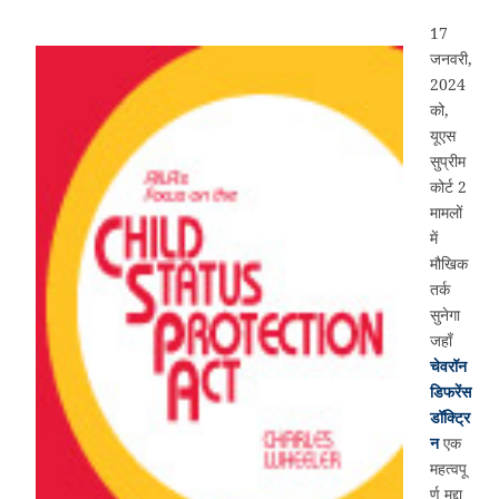
17
जनवरी,
2024
को,
यूएस
सुप्रीम
कोर्ट 2
मामलों
में
मौखिक
तर्क
सुनेगा
जहाँ
चेवरॉन
डिफरेंस
डॉक्ट्रि
न
एक
महत्वपू
र्ण मुद्दा