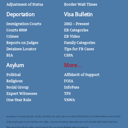
Adjustment of Status
Border Wait Times
Deportation
Visa Bulletin
Immigration Courts
2002 – Present
Courts 800#
EB Categories
Crimes
EB Video
Reports on Judges
Family Categories
Detainee Locator
Tips for FB Cases
BIA
CSPA
Asylum
More…
Political
Affidavit of Support
Religious
FOIA
Social Group
InfoPass
Expert Witnesses
TPS
One-Year Rule
VAWA
इस वेबसाइट पर या इससे जुड़े पृष्ठों, दस्तावेज़, टिप्पणियाँ, उत्तर, ईमेल, लेख या अन्य संचारों में दिए किसी भी ज़रा भी किसी व्यक्तिगत मामले या स्थिति
के लिए कानूनी सलाह के रूप में नहीं लिया जाना चाहिए। उत्तर और जानकारी का उद्देश्य सामान्य होने का है और किसी विशेष स्थिति के लिए निर्भर
किया जाने के लिए नहीं होना चाहिए। कानूनी सलाह के लिए, एक अनुभवी इम्मिग्रेशन वकील से परामर्श करें।.