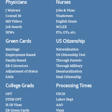
Physicians
Nurses
J Waivers
Jobs & Visas
Conrad 30
VisaScreen
MD Videos
English Exam
Job Search
NCLEX
NIWs
PTs, OTs, etc.
Green Cards
US Citizenship
Marriage
Naturalization
Employment-Based
US Citizenship Test
Family-Based
Through Parents
EB-5 Investors
Through Military
Adjustment of Status
Denaturalization
EADs
Dual Citizenship
College Grads
Processing Times
OPT
USCIS
STEM OPT
Labor Dept
H-1B Visas
AAO
EB Green Cards
Visas