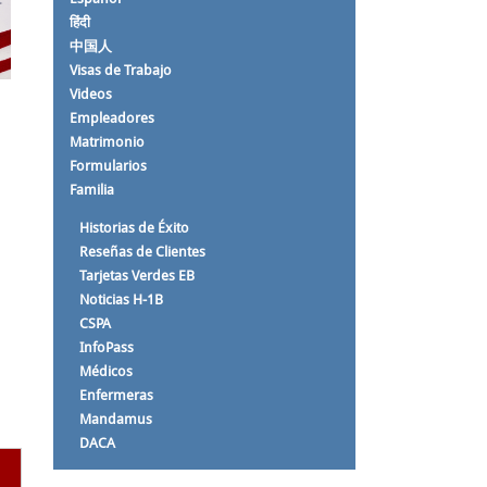
हिंदी
中国人
Visas de Trabajo
Videos
Empleadores
Matrimonio
Formularios
Familia
Historias de Éxito
Reseñas de Clientes
Tarjetas Verdes EB
Noticias H-1B
CSPA
InfoPass
e
Médicos
Enfermeras
Mandamus
DACA