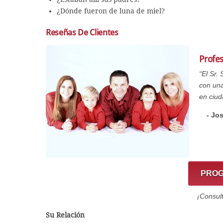
¿Dónde fueron de luna de miel?
Reseñas De Clientes
Profe
“El Sr.
con una
en ciu
- Jo
PROG
¡Consul
Su Relación