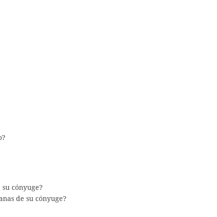
o?
e su cónyuge?
anas de su cónyuge?