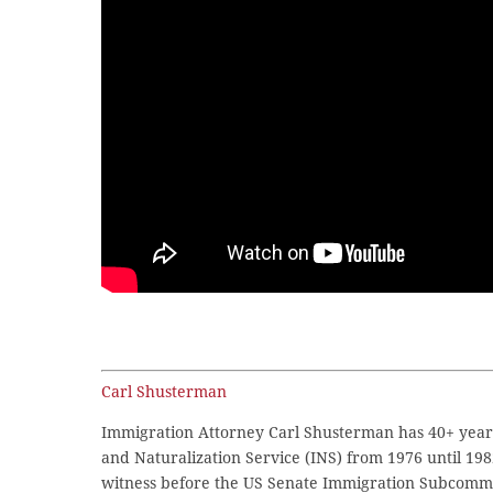
Carl Shusterman
Immigration Attorney Carl Shusterman has 40+ years
and Naturalization Service (INS) from 1976 until 198
witness before the US Senate Immigration Subcommi