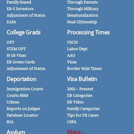
Family-Based
Through Parents
EB-5 Investors
Through Military
Adjustment of Status
Denaturalization
EADs
Dual Citizenship
College Grads
Processing Times
OPT
USCIS
STEM OPT
Labor Dept
H-1B Visas
AAO
EB Green Cards
Visas
Adjustment of Status
Border Wait Times
Deportation
Visa Bulletin
Immigration Courts
2002 – Present
Courts 800#
EB Categories
Crimes
EB Video
Reports on Judges
Family Categories
Detainee Locator
Tips for FB Cases
BIA
CSPA
Asylum
More…