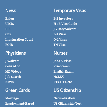
News
Temporary Visas
Biden
E-2 Investors
USCIS
H-1B Visa Guide
ICE
J Visas/Waivers
CBP
L-1 Visas
Immigration Court
O-1 Visas
EOIR
TN Visas
Physicians
Nurses
J Waivers
Jobs & Visas
Conrad 30
VisaScreen
MD Videos
English Exam
Job Search
NCLEX
NIWs
PTs, OTs, etc.
Green Cards
US Citizenship
Marriage
Naturalization
Employment-Based
US Citizenship Test