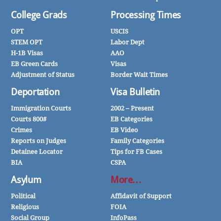
College Grads
Processing Times
OPT
USCIS
STEM OPT
Labor Dept
H-1B Visas
AAO
EB Green Cards
Visas
Adjustment of Status
Border Wait Times
Deportation
Visa Bulletin
Immigration Courts
2002 – Present
Courts 800#
EB Categories
Crimes
EB Video
Reports on Judges
Family Categories
Detainee Locator
Tips for FB Cases
BIA
CSPA
Asylum
More…
Political
Affidavit of Support
Religious
FOIA
Social Group
InfoPass