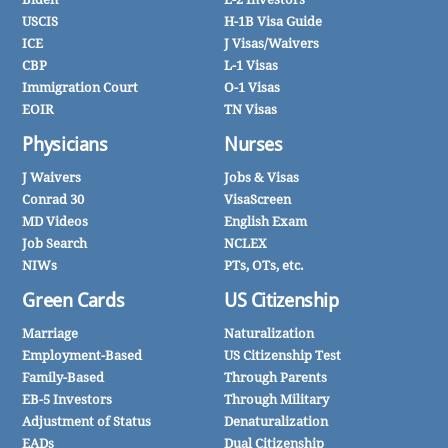
USCIS
H-1B Visa Guide
ICE
J Visas/Waivers
CBP
L-1 Visas
Immigration Court
O-1 Visas
EOIR
TN Visas
Physicians
Nurses
J Waivers
Jobs & Visas
Conrad 30
VisaScreen
MD Videos
English Exam
Job Search
NCLEX
NIWs
PTs, OTs, etc.
Green Cards
US Citizenship
Marriage
Naturalization
Employment-Based
US Citizenship Test
Family-Based
Through Parents
EB-5 Investors
Through Military
Adjustment of Status
Denaturalization
EADs
Dual Citizenship