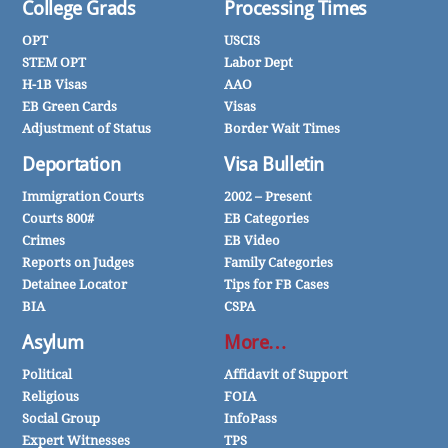
College Grads
Processing Times
OPT
USCIS
STEM OPT
Labor Dept
H-1B Visas
AAO
EB Green Cards
Visas
Adjustment of Status
Border Wait Times
Deportation
Visa Bulletin
Immigration Courts
2002 – Present
Courts 800#
EB Categories
Crimes
EB Video
Reports on Judges
Family Categories
Detainee Locator
Tips for FB Cases
BIA
CSPA
Asylum
More…
Political
Affidavit of Support
Religious
FOIA
Social Group
InfoPass
Expert Witnesses
TPS