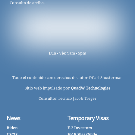
Consulta de arriba.
Lun - Vie: 9am - 5pm
Todo el contenido con derechos de autor ©
Carl Shusterman
Sitio web impulsado por
QuadW Technologies
Consultor Técnico Jacob Treger
News
Temporary Visas
Biden
E-2 Investors
USCIS
H-1B Visa Guide