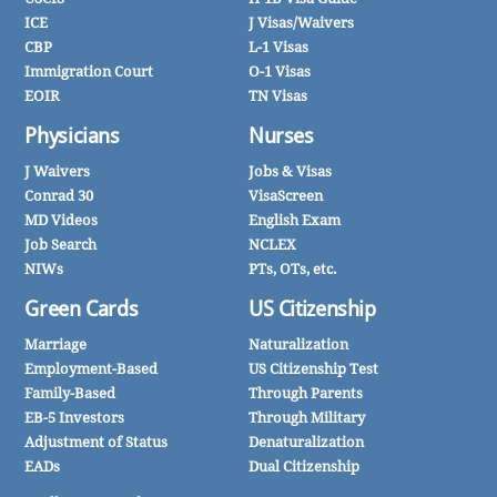
ICE
J Visas/Waivers
CBP
L-1 Visas
Immigration Court
O-1 Visas
EOIR
TN Visas
Physicians
Nurses
J Waivers
Jobs & Visas
Conrad 30
VisaScreen
MD Videos
English Exam
Job Search
NCLEX
NIWs
PTs, OTs, etc.
Green Cards
US Citizenship
Marriage
Naturalization
Employment-Based
US Citizenship Test
Family-Based
Through Parents
EB-5 Investors
Through Military
Adjustment of Status
Denaturalization
EADs
Dual Citizenship