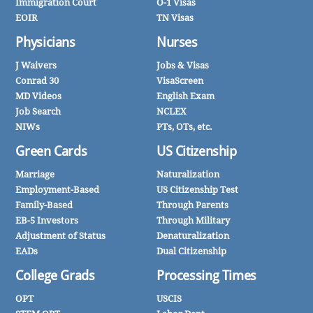
Immigration Court
O-1 Visas
EOIR
TN Visas
Physicians
Nurses
J Waivers
Jobs & Visas
Conrad 30
VisaScreen
MD Videos
English Exam
Job Search
NCLEX
NIWs
PTs, OTs, etc.
Green Cards
US Citizenship
Marriage
Naturalization
Employment-Based
US Citizenship Test
Family-Based
Through Parents
EB-5 Investors
Through Military
Adjustment of Status
Denaturalization
EADs
Dual Citizenship
College Grads
Processing Times
OPT
USCIS