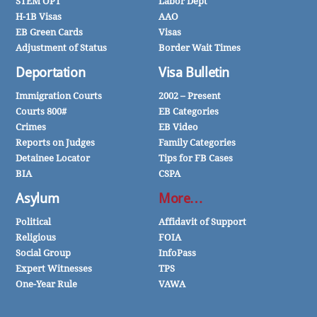
STEM OPT
Labor Dept
H-1B Visas
AAO
EB Green Cards
Visas
Adjustment of Status
Border Wait Times
Deportation
Visa Bulletin
Immigration Courts
2002 – Present
Courts 800#
EB Categories
Crimes
EB Video
Reports on Judges
Family Categories
Detainee Locator
Tips for FB Cases
BIA
CSPA
Asylum
More…
Political
Affidavit of Support
Religious
FOIA
Social Group
InfoPass
Expert Witnesses
TPS
One-Year Rule
VAWA