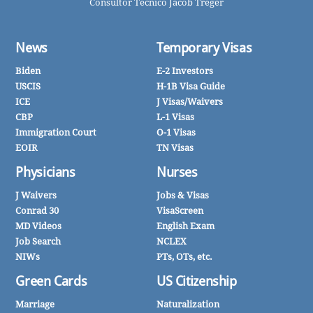
Consultor Técnico Jacob Treger
News
Temporary Visas
Biden
E-2 Investors
USCIS
H-1B Visa Guide
ICE
J Visas/Waivers
CBP
L-1 Visas
Immigration Court
O-1 Visas
EOIR
TN Visas
Physicians
Nurses
J Waivers
Jobs & Visas
Conrad 30
VisaScreen
MD Videos
English Exam
Job Search
NCLEX
NIWs
PTs, OTs, etc.
Green Cards
US Citizenship
Marriage
Naturalization