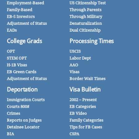
Employment-Based
US Citizenship Test
Family-Based
Through Parents
EB-5 Investors
Through Military
Adjustment of Status
Denaturalization
EADs
Dual Citizenship
College Grads
Processing Times
OPT
USCIS
STEM OPT
Labor Dept
H-1B Visas
AAO
EB Green Cards
Visas
Adjustment of Status
Border Wait Times
Deportation
Visa Bulletin
Immigration Courts
2002 – Present
Courts 800#
EB Categories
Crimes
EB Video
Reports on Judges
Family Categories
Detainee Locator
Tips for FB Cases
BIA
CSPA