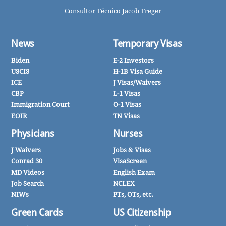
Consultor Técnico Jacob Treger
News
Temporary Visas
Biden
E-2 Investors
USCIS
H-1B Visa Guide
ICE
J Visas/Waivers
CBP
L-1 Visas
Immigration Court
O-1 Visas
EOIR
TN Visas
Physicians
Nurses
J Waivers
Jobs & Visas
Conrad 30
VisaScreen
MD Videos
English Exam
Job Search
NCLEX
NIWs
PTs, OTs, etc.
Green Cards
US Citizenship