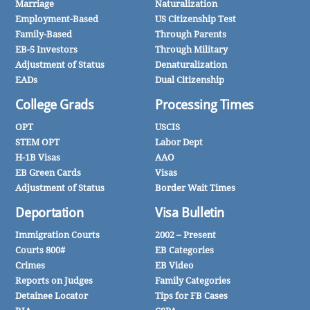
Marriage
Naturalization
Employment-Based
US Citizenship Test
Family-Based
Through Parents
EB-5 Investors
Through Military
Adjustment of Status
Denaturalization
EADs
Dual Citizenship
College Grads
Processing Times
OPT
USCIS
STEM OPT
Labor Dept
H-1B Visas
AAO
EB Green Cards
Visas
Adjustment of Status
Border Wait Times
Deportation
Visa Bulletin
Immigration Courts
2002 – Present
Courts 800#
EB Categories
Crimes
EB Video
Reports on Judges
Family Categories
Detainee Locator
Tips for FB Cases