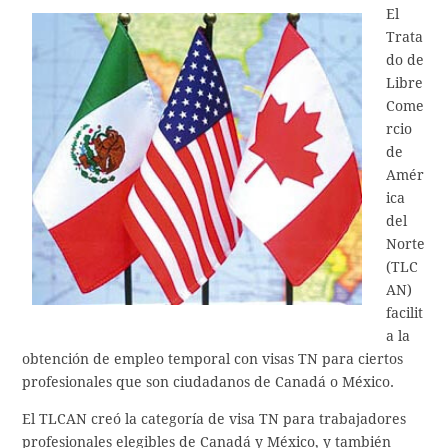
El
Trata
do de
Libre
Come
rcio
de
Amér
ica
del
Norte
(TLC
AN)
facilit
a la
obtención de empleo temporal con visas TN para ciertos
profesionales que son ciudadanos de Canadá o México.
El TLCAN creó la categoría de visa TN para trabajadores
profesionales elegibles de Canadá y México, y también