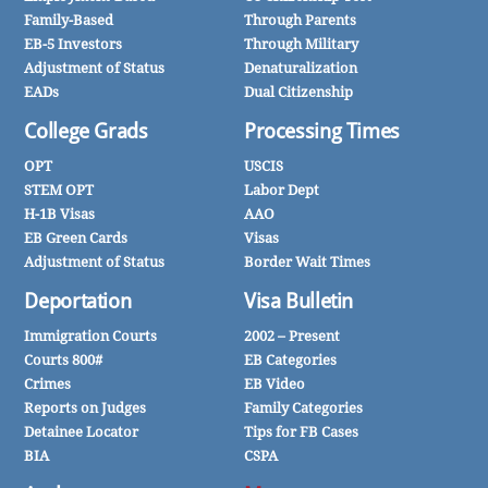
Family-Based
Through Parents
EB-5 Investors
Through Military
Adjustment of Status
Denaturalization
EADs
Dual Citizenship
College Grads
Processing Times
OPT
USCIS
STEM OPT
Labor Dept
H-1B Visas
AAO
EB Green Cards
Visas
Adjustment of Status
Border Wait Times
Deportation
Visa Bulletin
Immigration Courts
2002 – Present
Courts 800#
EB Categories
Crimes
EB Video
Reports on Judges
Family Categories
Detainee Locator
Tips for FB Cases
BIA
CSPA