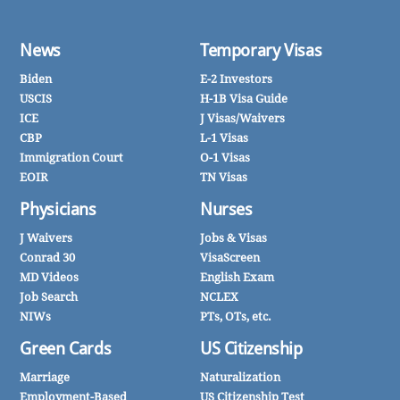
News
Temporary Visas
Biden
E-2 Investors
USCIS
H-1B Visa Guide
ICE
J Visas/Waivers
CBP
L-1 Visas
Immigration Court
O-1 Visas
EOIR
TN Visas
Physicians
Nurses
J Waivers
Jobs & Visas
Conrad 30
VisaScreen
MD Videos
English Exam
Job Search
NCLEX
NIWs
PTs, OTs, etc.
Green Cards
US Citizenship
Marriage
Naturalization
Employment-Based
US Citizenship Test