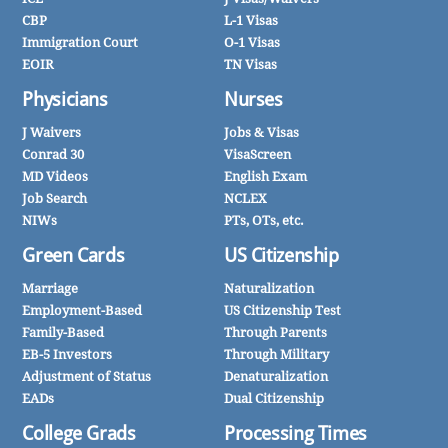
CBP
L-1 Visas
Immigration Court
O-1 Visas
EOIR
TN Visas
Physicians
Nurses
J Waivers
Jobs & Visas
Conrad 30
VisaScreen
MD Videos
English Exam
Job Search
NCLEX
NIWs
PTs, OTs, etc.
Green Cards
US Citizenship
Marriage
Naturalization
Employment-Based
US Citizenship Test
Family-Based
Through Parents
EB-5 Investors
Through Military
Adjustment of Status
Denaturalization
EADs
Dual Citizenship
College Grads
Processing Times