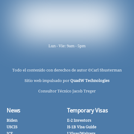
Lun - Vie: 9am - 5pm
Todo el contenido con derechos de autor ©
Carl Shusterman
Sitio web impulsado por
QuadW Technologies
Consultor Técnico Jacob Treger
News
Temporary Visas
Biden
E-2 Investors
USCIS
H-1B Visa Guide
ICE
J Visas/Waivers