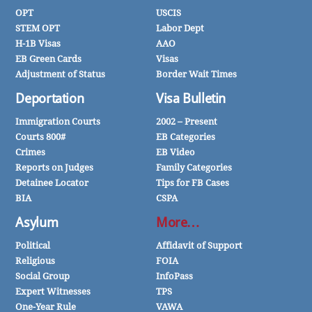
OPT
USCIS
STEM OPT
Labor Dept
H-1B Visas
AAO
EB Green Cards
Visas
Adjustment of Status
Border Wait Times
Deportation
Visa Bulletin
Immigration Courts
2002 – Present
Courts 800#
EB Categories
Crimes
EB Video
Reports on Judges
Family Categories
Detainee Locator
Tips for FB Cases
BIA
CSPA
Asylum
More…
Political
Affidavit of Support
Religious
FOIA
Social Group
InfoPass
Expert Witnesses
TPS
One-Year Rule
VAWA